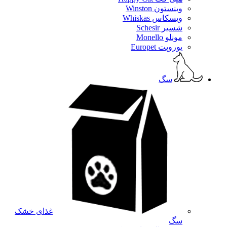
وینستون Winston
ویسکاس Whiskas
شسیر Schesir
مونلو Monello
یوروپت Europet
سگ
غذای خشک
سگ