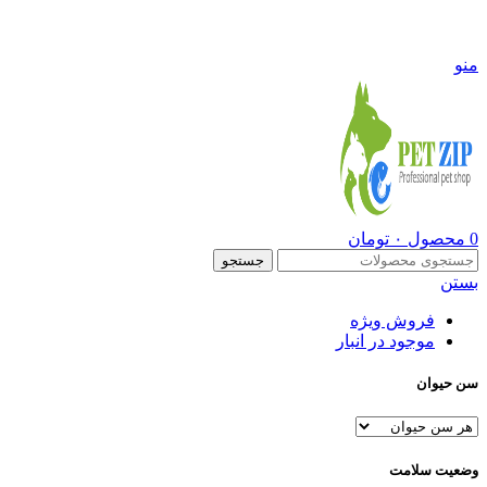
09108290600
منو
0
محصول
۰
تومان
جستجو
بستن
فروش ویژه
موجود در انبار
سن حیوان
وضعیت سلامت