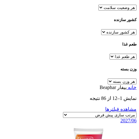
کشور سازنده
طعم غذا
وزن بسته
خانه
بیفار Beaphar
نمایش 1–12 از 86 نتیجه
مشاهده فیلترها
2027/06