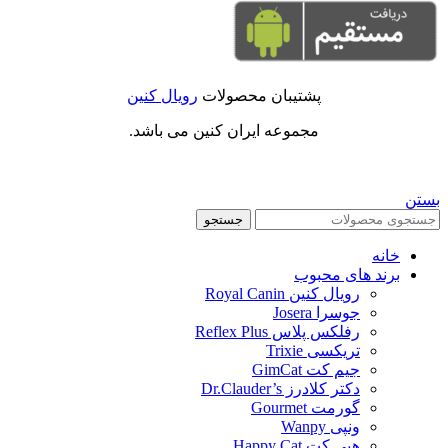
پشتیبان محصولات
رویال کنین
مجموعه ایران کنین می باشد.
بستن
جستجو
خانه
برند های محبوب
رویال کنین Royal Canin
جوسرا Josera
رفلکس پلاس Reflex Plus
تریکسی Trixie
جیم کت GimCat
دکتر کلادرز Dr.Clauder’s
گورمت Gourmet
ونپی Wanpy
هپی کت Happy Cat