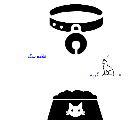
قلاده سگ
گربه