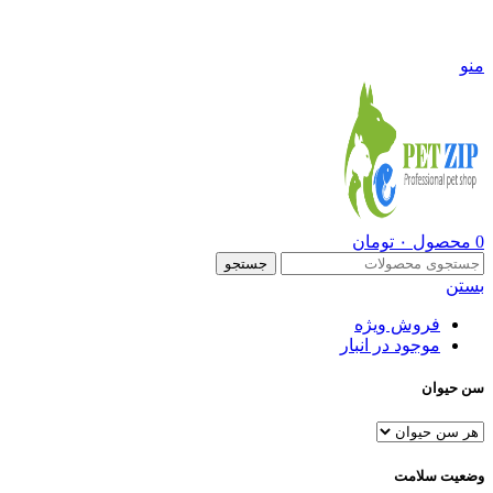
09108290600
منو
0
محصول
۰
تومان
جستجو
بستن
فروش ویژه
موجود در انبار
سن حیوان
وضعیت سلامت