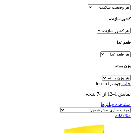
کشور سازنده
طعم غذا
وزن بسته
خانه
جوسرا Josera
نمایش 1–12 از 74 نتیجه
مشاهده فیلترها
2027/02