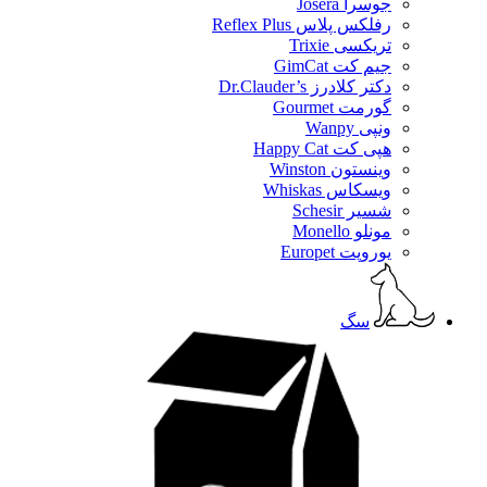
جوسرا Josera
رفلکس پلاس Reflex Plus
تریکسی Trixie
جیم کت GimCat
دکتر کلادرز Dr.Clauder’s
گورمت Gourmet
ونپی Wanpy
هپی کت Happy Cat
وینستون Winston
ویسکاس Whiskas
شسیر Schesir
مونلو Monello
یوروپت Europet
سگ