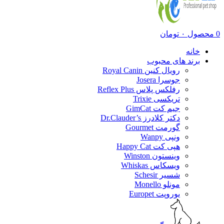
0
محصول
۰
تومان
خانه
برند های محبوب
رویال کنین Royal Canin
جوسرا Josera
رفلکس پلاس Reflex Plus
تریکسی Trixie
جیم کت GimCat
دکتر کلادرز Dr.Clauder’s
گورمت Gourmet
ونپی Wanpy
هپی کت Happy Cat
وینستون Winston
ویسکاس Whiskas
شسیر Schesir
مونلو Monello
یوروپت Europet