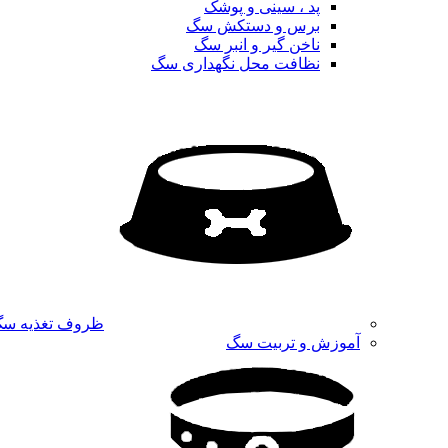
پد ، سینی و پوشک
برس و دستکش سگ
ناخن گیر و انبر سگ
نظافت محل نگهداری سگ
ظروف تغذیه س
آموزش و تربیت سگ