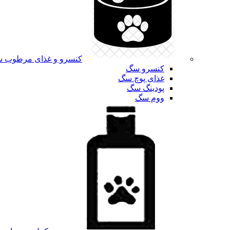
کنسرو و غذای مرطوب 
کنسرو سگ
غذای پوچ سگ
پودینگ سگ
ووم سگ