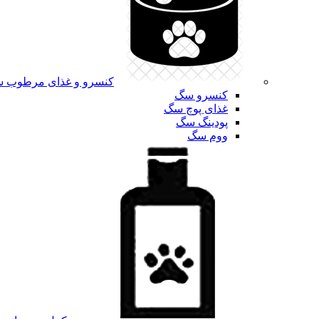
کنسرو و غذای مرطوب 
کنسرو سگ
غذای پوچ سگ
پودینگ سگ
ووم سگ