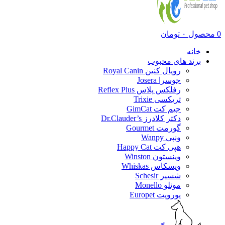
0
محصول
۰
تومان
خانه
برند های محبوب
رویال کنین Royal Canin
جوسرا Josera
رفلکس پلاس Reflex Plus
تریکسی Trixie
جیم کت GimCat
دکتر کلادرز Dr.Clauder’s
گورمت Gourmet
ونپی Wanpy
هپی کت Happy Cat
وینستون Winston
ویسکاس Whiskas
شسیر Schesir
مونلو Monello
یوروپت Europet