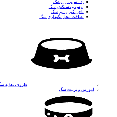
پد ، سینی و پوشک
برس و دستکش سگ
ناخن گیر و انبر سگ
نظافت محل نگهداری سگ
ظروف تغذیه س
آموزش و تربیت سگ