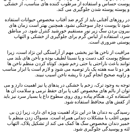
پوست حساس و استفاده از مرطوب‌ کننده‌ های مناسب، از خشکی
و پوسته‌ پوسته شدن جلوگیری می‌ کند.
در روزهای آفتابی باید از کرم ضد آفتاب مخصوص حیوانات استفاده
شود تا پوست دچار سوختگی نشود. همچنین بهتر است زمان‌ های
بیرون بردن سگ زیر نور مستقیم خورشید کنترل شود. در مناطق
سرد، استفاده از لباس گرم برای جلوگیری از خشکی و التهاب
پوستی ضروری است.
مراقبت از ناخن‌ ها نیز بخشی مهم از آراستگی این نژاد است، زیرا
سطح پوست کف دست و پا نسبتا لطیف بوده و ناخن‌ های بلند می‌
توانند باعث ناراحتی یا حتی زخم شوند. کوتاه‌ کردن منظم ناخن‌ ها
هر دو تا سه هفته یک‌ بار توصیه می‌ شود و لازم است با ابزار مناسب
و زاویه صحیح انجام گیرد تا ریشه ناخن آسیب نبیند.
توجه به وجود ترک، زخم یا خشکی در پدهای پا نیز اهمیت دارد و می‌
توان از بالم‌ های مخصوص کف پا برای حفظ نرمی و سلامت آن‌ ها
استفاده کرد. هنگام پیاده‌ روی روی سطوح داغ یا بسیار سرد نیز باید
از کفش‌ های محافظ استفاده شود.
رسیدگی به دندان‌ ها در این نژاد اهمیت ویژه‌ ای دارد، زیرا ژن بی‌
مویی اغلب با مشکلات دندانی همراه است. مسواک‌ زدن منظم با
خمیر دندان مخصوص سگ‌ ها کمک می‌ کند از تشکیل پلاک، التهاب
لثه و پوسیدگی جلوگیری شود.