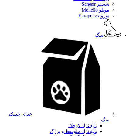
شسیر Schesir
مونلو Monello
یوروپت Europet
سگ
غذای خشک
سگ
بالغ نژاد کوچک
بالغ نژاد متوسط و بزرگ