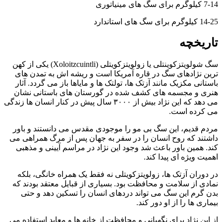
7-14 کیلوگرم برای سگ های مینیاتوری
14-25 کیلوگرم برای سگ های استاندارد
تاریخچه
سگ شولویتزکوینتلی یا زولویتزکویتلی (Xoloitzcuintli) یکی از کهن‌
ترین نژادهای سگ در قاره آمریکا است و ریشه‌ اش به تمدن‌ های
باستانی مکزیک مانند آزتک‌ ها، تولتک‌ ها و مایاها باز می‌ گردد. آثار
هنری و مجسمه‌ های کشف‌ شده در گورستان‌ های باستانی نشان
می‌ دهد که این نژاد بیش از ۳۰۰۰ سال پیش در کنار انسان‌ ها زندگی
می‌ کرده است.
مردم قدیم، این سگ بی‌ مو را موجودی مقدس می‌ دانستند و باور
داشتند که روح انسان را در سفر به جهان پس از مرگ همراهی می‌
کند. همین باور باعث شد وجود این نژاد در مراسم‌ آیینی و مذهبی
اهمیت ویژه‌ ای پیدا کند.
در دوران آزتک‌ ها، زولویتزکویتلی نه‌ فقط یک همراه خانگی، بلکه
نمادی از سلامت و محافظت بود. بسیاری از قبایل معتقد بودند که
بدن گرم این سگ می‌ تواند دردهای انسان را تسکین دهد و حتی
بیماری‌ ها را از او دور کند.
از این نژاد برای نگهبانی و محافظت از خانه‌ ها و معابد استفاده می‌