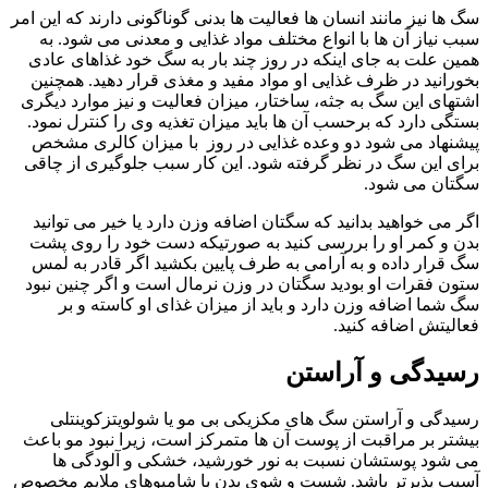
سگ ها نیز مانند انسان ها فعالیت ها بدنی گوناگونی دارند که این امر
سبب نیاز آن ها با انواع مختلف مواد غذایی و معدنی می شود. به
همین علت به جای اینکه در روز چند بار به سگ خود غذاهای عادی
بخورانید در ظرف غذایی او مواد مفید و مغذی قرار دهید. همچنین
اشتهای این سگ به جثه، ساختار، میزان فعالیت و نیز موارد دیگری
بستگی دارد که برحسب آن ها باید میزان تغذیه وی را کنترل نمود.
پیشنهاد می شود دو وعده غذایی در روز با میزان کالری مشخص
برای این سگ در نظر گرفته شود. این کار سبب جلوگیری از چاقی
سگتان می شود.
اگر می خواهید بدانید که سگتان اضافه وزن دارد یا خیر می توانید
بدن و کمر او را بررسی کنید به صورتیکه دست خود را روی پشت
سگ قرار داده و به آرامی به طرف پایین بکشید اگر قادر به لمس
ستون فقرات او بودید سگتان در وزن نرمال است و اگر چنین نبود
سگ شما اضافه وزن دارد و باید از میزان غذای او کاسته و بر
فعالیتش اضافه کنید.
رسیدگی و آراستن
رسیدگی و آراستن سگ‌ های مکزیکی بی‌ مو یا شولویتزکوینتلی
بیشتر بر مراقبت از پوست آن‌ ها متمرکز است، زیرا نبود مو باعث
می‌ شود پوستشان نسبت به نور خورشید، خشکی و آلودگی‌ ها
آسیب‌ پذیرتر باشد. شست‌ و شوی بدن با شامپوهای ملایم مخصوص