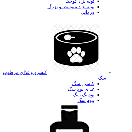
توله نژاد کوچک
توله نژاد متوسط و بزرگ
درمانی
کنسرو و غذای مرطوب
سگ
کنسرو سگ
غذای پوچ سگ
پودینگ سگ
ووم سگ