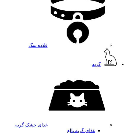
قلاده سگ
گربه
غذای خشک گربه
غذای گربه بالغ