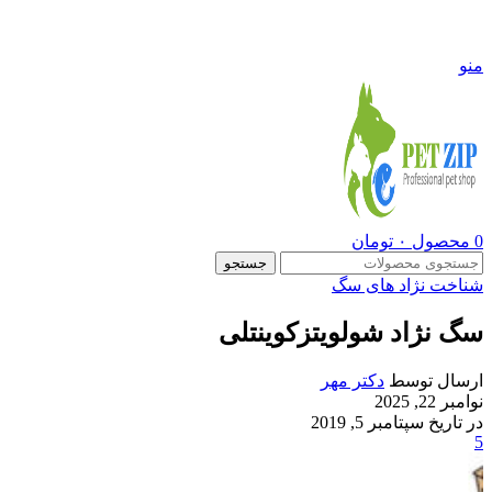
09108290600
منو
0
محصول
۰
تومان
جستجو
شناخت نژاد های سگ
سگ نژاد شولویتزکوینتلی
ارسال توسط
دکتر مهر
نوامبر 22, 2025
در تاریخ سپتامبر 5, 2019
5