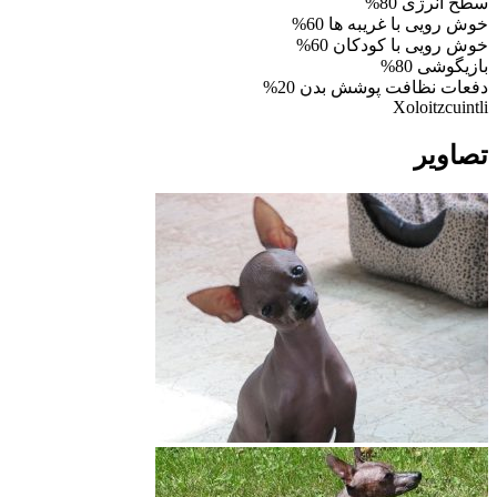
سطح انرژی
80%
خوش رویی با غریبه ها
60%
خوش رویی با کودکان
60%
بازیگوشی
80%
دفعات نظافت پوشش بدن
20%
Xoloitzcuintli
تصاویر