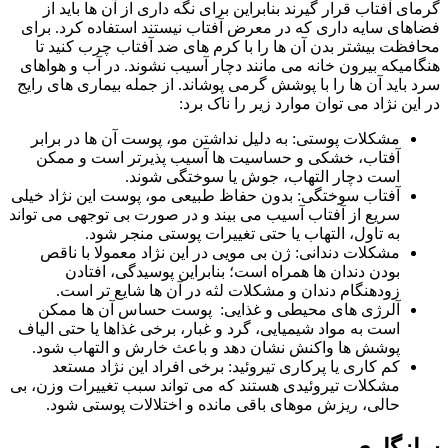
گرمای آفتاب قرار گیرند بنابراین برای نگه داری از آن ها باید از
فضاهای سایه داری که در معرض آفتاب نیستند استفاده کرد. برای
محافظت بیشتر بدن آن ها را با کرم های ضد آفتاب چرب کنید تا
هنگامیکه بیرون خانه می مانند دچار آسیب نشوند. در آب و هواهای
سرد باید آن ها را با پوشش گرمی پوشاند. از جمله بیماری های رایج
در این نژاد می توان موارد زیر را ناک برد:
مشکلات پوستی: به دلیل نداشتن مو، پوست آن‌ ها در برابر
آفتاب، خشکی و حساسیت‌ ها آسیب‌ پذیرتر است و ممکن
است دچار التهاب، جوش یا سوختگی شوند.
آفتاب‌ سوختگی: بدون حفاظ طبیعی مو، پوست این نژاد خیلی
سریع از آفتاب آسیب می‌ بیند و در صورت بی‌ توجهی می‌ تواند
به تاول، التهاب یا حتی تغییرات پوستی منجر شود.
مشکلات دندانی: ژن بی‌ مویی در این نژاد معمولا با ناقص
بودن دندان‌ ها همراه است؛ بنابراین پوسیدگی، افتادن
زودهنگام دندان و مشکلات لثه در آن‌ ها شایع‌ تر است.
آلرژی‌ های محیطی و غذایی: پوست حساس آن‌ ها ممکن
است به مواد شیمیایی، گرد و غبار، برخی غذاها یا حتی الیاف
پوشش‌ ها واکنش نشان دهد و باعث خارش و التهاب شود.
کم‌ کاری یا پرکاری تیروئید: برخی افراد این نژاد مستعد
مشکلات تیروئیدی هستند که می‌ تواند سبب تغییرات وزن، بی‌
حالی، ریزش موهای باقی‌ مانده و اختلالات پوستی شود.