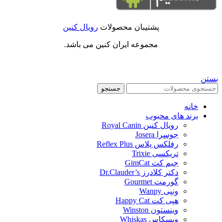
پشتیبان محصولات
رویال کنین
مجموعه ایران کنین می باشد.
بستن
جستجو
خانه
برند های محبوب
رویال کنین Royal Canin
جوسرا Josera
رفلکس پلاس Reflex Plus
تریکسی Trixie
جیم کت GimCat
دکتر کلادرز Dr.Clauder’s
گورمت Gourmet
ونپی Wanpy
هپی کت Happy Cat
وینستون Winston
ویسکاس Whiskas