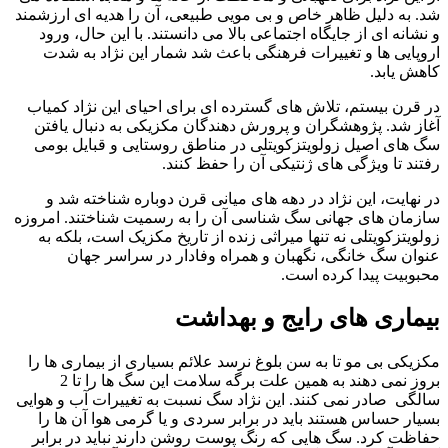
شد. به دلیل ظاهر خاص و بی‌ مویی طبیعی، آن را هدیه‌ ای ارزشمند
و نشانه‌ ای از جایگاه اجتماعی بالا می‌ دانستند. با این حال، ورود
اروپایی‌ ها و تغییرات فرهنگی باعث شد شمار این نژاد به شدت
کاهش یابد.
در قرن بیستم، تلاش‌ های گسترده‌ ای برای احیای این نژاد کمیاب
آغاز شد. پژوهشگران و پرورش‌ دهندگان مکزیکی به دنبال یافتن
سگ‌ های اصیل زولویتزکویتلی در مناطق روستایی و قبایل بومی
رفتند تا ویژگی‌ های ژنتیکی آن را حفظ کنند.
در نهایت، این نژاد در دهه‌ های میانی قرن دوباره شناخته شد و
سازمان‌ های جهانی سگ‌ شناسی آن را به رسمیت شناختند. امروزه
زولویتزکویتلی نه‌ تنها میراثی زنده از تاریخ مکزیک است، بلکه به
عنوان سگ خانگی، نگهبان و همراه وفادار در سراسر جهان
محبوبیت پیدا کرده است.
بیماری های رایج و بهداشت
مکزیکی بی مو تا به سن بلوغ نرسد علائم بسیاری از بیماری ها را
بروز نمی دهند به همین علت برگه سلامت این سگ ها را تا 2
سالگی صادر نمی کنند. این نژاد سگ نسبت به تغییرات آب و هوایی
بسیار حساس هستند باید در برابر سردی و یا گرمی هوا آن ها را
حفاظت کرد. سگ هایی که رنگ پوست روشن دارند نباید در برابر