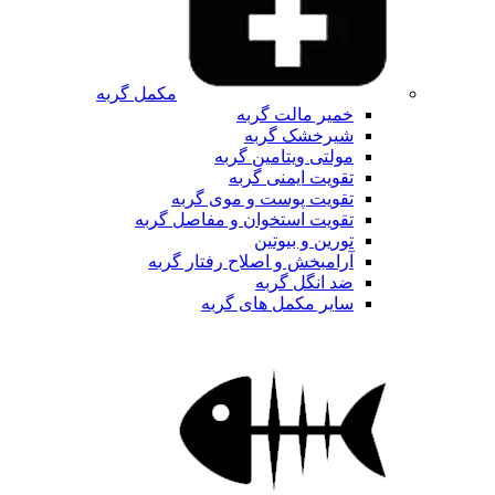
مکمل گربه
خمیر مالت گربه
شیرخشک گربه
مولتی ویتامین گربه
تقویت ایمنی گربه
تقویت پوست و موی گربه
تقویت استخوان و مفاصل گربه
تورین و بیوتین
آرامبخش و اصلاح رفتار گربه
ضد انگل گربه
سایر مکمل های گربه