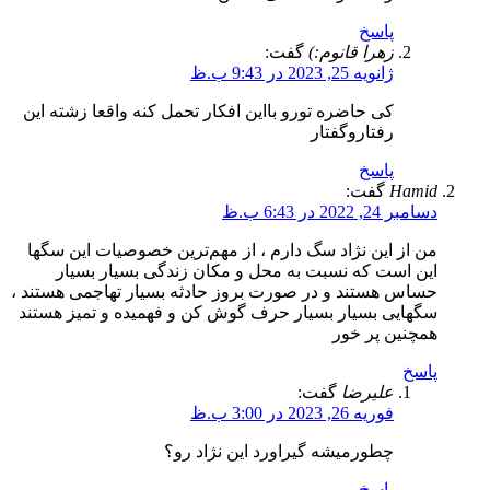
پاسخ
زهرا قانوم:)
گفت:
ژانویه 25, 2023 در 9:43 ب.ظ
کی حاضره تورو بااین افکار تحمل کنه واقعا زشته این
رفتاروگفتار
پاسخ
Hamid
گفت:
دسامبر 24, 2022 در 6:43 ب.ظ
من از این نژاد سگ دارم ، از مهم‌ترین خصوصیات این سگها
این است که نسبت به محل و مکان زندگی بسیار بسیار
حساس هستند و در صورت بروز حادثه بسیار تهاجمی هستند ،
سگهایی بسیار بسیار حرف گوش کن و فهمیده و تمیز هستند
همچنین پر خور
پاسخ
علیرضا
گفت:
فوریه 26, 2023 در 3:00 ب.ظ
چطورمیشه گیراورد این نژاد رو؟
پاسخ