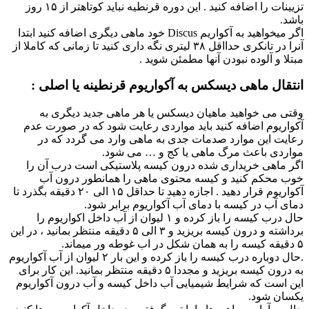
تزیینات را اضافه کنید . این دوره قرنطیه نباید کوتاهتر از ۱۵ روز
باشد.
اگر میخواهید به آکواریم Discus خود ماهی دیگری اضافه کنید ابتدا
آنرا در تانکری حدااقل ۳۸ لیتری نگه داری کنید تا زمانی که کاملا از
مبتلا و آلوده نبودن آنها مطمئن شوید .
انتقال ماهی دیسکس به آکواریوم قرنطینه یا اصلی :
وقتی می خواهید ماهیان دیسکس یا هر ماهی جدید دیگری به
آکواریوم اضافه کنید باید مواردی رعایت شود که در صورت عدم
رعایت این موارد صدمات جدی به ماهی وارد می گردد که در
مواردی باعث مرگ ماهی یا کج و … می شود.
اگر ماهی خریداری شده درون کیسه پلاستیکی است درب آن را
خوب محکم کنید و کیسه محتوی ماهی را همانطور درون آب
آکواریوم قرار دهید . اجازه دهید تا حداقل ۱۵ الی ۲۰ دقیقه بگذرد تا
دمای آب در کیسه با دمای آب آکواریوم برابر شود.
حال درب کیسه را باز کرده و ۱ لیوان از آب داخل اکواریوم را
برداشته و درون کیسه بریزید و ۳ الی ۵ دقیقه منتظر بمانید ، در این
۵ دقیقه کیسه را به همان شکل در اب غوطه ور میماند.
.حال دوباره درب کیسه را باز کرده و این بار ۲ لیوان از آب آکواریوم
به درون کیسه بریزید و مجددا ۵ دقیقه منتظر بمانید. این کار برای
این است که شرایط شیمیایی آب داخل کیسه و آب درون آکواریوم
یکسان شود.