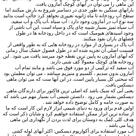
این ماهی را می توان در آبهای کوچک آمازون یافت.
بارانهای سنگین به طور جدی در دسامبر شروع به بارش میکنند اما
سطح آب رودخانه تا ماه ژانویه تغییری نخواهد کرد جالب است بدانید
سه نوع آب در آمازون وجود دارد : آب سیاه ،آب پاک و آب سفید.
آب سیاه تمیز بسیار شبیه چای پاک و سیاه است .این آب ناشی از
وجود اسیدهای هیومیک است که در داخل رودخانه ها در طول
فصلهای باران نفوذ میکنند.
آب پاک در بسیاری از موارد در رودخانه هایی که به طور واقعی از
قسمت اصلی آن تجزیه شده اند در طول فصول خشک سال زمانی
که آبهای آمازون به پایین ترین نقطه خود میرسد یافت می شود . این
رودخانه های کوچک معمولاً کف شنی دارند.
آب سفید که ترکیبی از دو مورد فوق می باشد و مانند تمام آب
آمازون بدون سدیم ، کلسیم و منیزیم میباشد ، می توان مطمئن بود
که سختی کل بسیار پایین است. در این آبها ست که می توان ماهی
دیسکس یافت.
یعنی آبی که سبک باشد که اصلی ترین فاکتور برای دارندگان ماهی
دیسکس بشمار می رود . دانستن شیمی آب بسیار مهم می باشد که
به صورت جامه و کامل توضیح داده خواهد شد .
اولین قدم برای ورود به دنیای شیمی ابزار لازم این کار است که ما
از ساده ترین ابزار ممکن استفاده خواهیم کرد و شایان ذکر است که
هدف کلی کمک به دوستان برای لذت بردن از نگهداری این ماهی
زیبا می باشد .
آب مورد استفاده برای آکواریوم دیسکس: اکثر آبهای لوله کشی