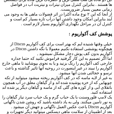
ها هستند . بنابراین کنترل میزان نیترات و نیتریت آب در فواصل
زمانی معیین بسیار ضروریست.
از آنجا که این ۲ نوع ماده اکثرا در اثر فضولات ماهی ها به وجود می
آیند بنابراین امکان وجود داشتن آنها درآب تازه بسیار کم است و
کنترل آن در مراحل نگهداری آکواریوم بسیار لازم است .
پوشش کف آکواریوم :
خیلی وقتها شنیده ایم که بهتر است برای کف آکواریم Discus از
هیچگونه پوششی استفاده نکنیم معمولا با نگه داشتن Discus در
آکواریم بدون کف پوش دچار مشکل نمیشوید ,
اما اگر تصمیم به این کار گرفتید فراموش نکنید که حتما جداره
خارجی کف آکواریم را رنگ بزنید و یا به نحوی بپوشانید تا ماهی خارج
آکواریم را نبیند در غیر اینصورت در روحیه آنها تاثیر گذاشته و باعث
ترسو و خجالتی شدن آنها میشود.
به غیر از لایه ماسه که در کف آکواریم ریخته میشود میتوانید از تکه
چوبهایی که از خزه پوشیده شده اند و از گیاهان معلق در آب همچون
باتقلای آبی و از کوزه های گلی که از ماسه و گیاهان دیگر پر شده اند
استفاده کنید.
یک لامپ فلوروسنت با یک حباب گرم و یک حباب سرد نیاز گیاهان را
به نور تامین میکنند. ولی به یاد داشته باشید که روشن شدن ناگهانی
آکواریم Discus باعث عکس العمل ناگهانی و جهش آن میشود .
بعد از اطمینان از سلامت ماهی دیسکس میتوانید دیگر تجهیزات و