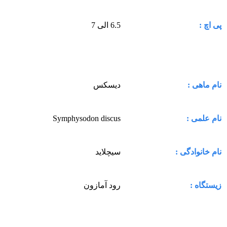
6.5 الی 7
پی اچ :
دیسکس
نام ماهی :
Symphysodon discus
نام علمی :
سیچلاید
نام خانوادگی :
رود آمازون
زیستگاه :