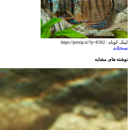
لینک کوتاه :
https://petzip.ir/?p=8392
سیچلاید
نوشته های مشابه