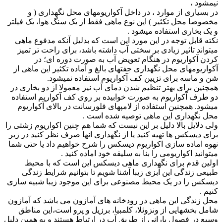
نیمشود ،
در بسیاری از موارد ، در داخل آکواریومهای محل نگهداری ( و
مخصوصا محل تکثیر ) این نوع ماهی فقط از یک سنگ هوا، یک فیلتر
و یک بخاری استفاده میشود .
نکته قابل توجه در این مورد این است که بدلیل آنکه مدفوع ماهی
میتواند تاثیر زیادی بر سختی آب داشته باشد، برای راحت تر تمیز
کردن آکواریوم در هنگام تعویض آب به صورت دوره ای؛ در
آکواریومهای محل نگهداری جفتهای بالغ و آماده تکثیر این ماهی از
شن و ماسه برای تزیین کف آکواریوم استفاده نمیشود.
همچنین برای بهتر تنظیم شدن دمای آب نیز معمولا از دو بخاری در
دو طرف آکواریوم به صورت خوابیده بر روی کف آکواریم استفاده
میشود. همچنین استفاده از لامپهای فلورسانت در بالای آکواریوم
محل نگهداری این ماهی توصیه شده است .
ولی دلایل بالا دلیل بر این نیست که شما هم چنین اکواریوم زشتی را
برای دیسکس ها تهیه کنید یا از نگهداری انها صرف نظر کنید در زیر
نهوه اماده سازی اکواریوم دیسکس را شرح خواهیم داد یا حتی شما
میتوانید اکواریومی را بنا به سلیقه خود اماده کنید .
اولین قدم برای نگهداری ماهی دیسکس این است که با محیط
طبیعی زندگی این آبزی زیبا آشنا شویم تا بتوانیم شرایط زندگی
دیسکس را در یک محیط مصنوعی برای این موجود زیبا شبیه سازی
کنیم .
محل زندگی این ماهی در رودخانه های آمازون می باشد که آمازون
شامل بخشهایی از ونزوئلا، کلمبیا، برزیل و پرو است،این مناطق
وسیع در فصول بارانی از طریق آب در ارتباط هستند و به همین دلیل