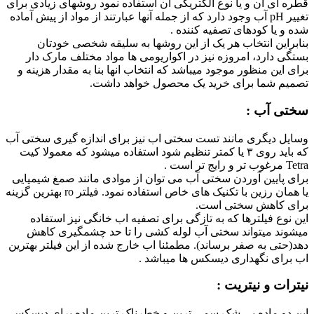
قطره ای آن و یا نوع الکتریکی آن استفاده نمود روشهای زیادی برای
تغییر pH آب وجود دارد که از جمله آنها عبارتند از مواد از پیش آماده
شده و یا کودهای تصفیه کننده .
بنابراین انتخاب هر یک از این روشها به سلیقه شخصی خودتان
بستگی دارد، امروزه نیز در اکواریومی ها مواد مختلف مارک دار
برای این منظور موجود میباشد که انتخاب انها بنا به مقدار هزینه و
تصمیم شما برای خرید یک محصول خواهد داشت.
سختی آب :
وسایل دیگری مانند تست سختی اب نیز برای اندازه گیری سختی آب
که باید روی ۳ یا کمتر تنظیم شود استفاده میشود که معمولا کیت
Tetra مرغوب تر و رایج تر است .
برای پایین آوردن سختی آب می توان از موادی مانند صمغ شیمیایی
یا همان رزین با تکنیک های خاص استفاده نمود. فیلتر ro بهترین گزینه
برای کاهش سختی است.
این نوع فیلترها که به تازگی برای تصفیه اب خانگی نیز استفاده
میشوند میتواند سختی آب لوله کشی را تا حد چشمگیری کاهش
دهد(حتی به صفر برساند). مطمئنا اب خارج شده از این فیلتر بهترین
اب برای نگهداری دیسکس ها میباشد .
نیترات و نیتریت :
این دو ماده بی شک سمی ترین و خطرناک ترین ماده برای دیسکس