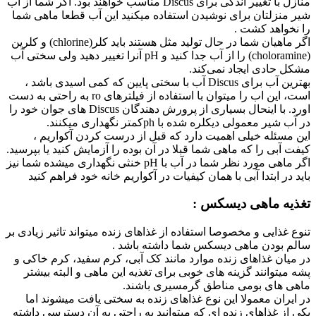
منازل با تغییر اندکی برای Discus مناسب خواهند بود. اگر شما از آب
شیر منزلتان برای نوشیدن استفاده میکنید این آب قطعا ماهی شما
را نخواهد کشت .
اگر ماهیان شما در حال تولید مثل هستند باید کلر(chlorine) و کلرین
(choloramine) را از آب جدا کنید و pH آنرا تغییر دهید ولی سختی آب
مشکل حادی ایجاد نمی‌کند.
بهترین آب برای Discus آب با سختی پایین که کمی اسیدی باشد ،
است، این اب را میتوان با استفاده از فیلترهای ro به راحتی به دست
اورد. با اینحال بسیاری از پرورش دهندگان Discus های جوان خود را
در آب شیر معمولی دیکلره شده با phکمتر نگهداری میکنند.
این مسئله خیلی اهمیت دارد که قبل از درست کردن آکواریم ،
کیفت آبی را که ماهی شما قبلا در آن بوده را آزمایش کنید یا بپرسید.
اگر ماهی مورد نظر شما در آب با pH خنثی نگهداری میشده شما نیز
باید در ابتدا آبی با همان کیفیات در آکواریم خانه خود فراهم کنید
تغذیه ماهی دیسکس :
تنوع غذایی و مخصوصا استفاده از غذاهای زنده میتواند تاثیر زیادی بر
سالم بودن ماهی دیسکس شما داشته باشد .
در میان غذاهای زنده موارد مانند کک آبی، کرم سفید، کرم خاکی و
پشه میتوانند گزینه های خوبی برای تغذیه این ماهی و البته بیشتر
ماهی های بومی مناطق گرمسیری باشند.
در ایران معمولا این نوع غذاهای زنده به سختی یافت میشوند اما
یکی از غذاهای زنده ای که میتوانید به راحتی به آن دسترسی داشته