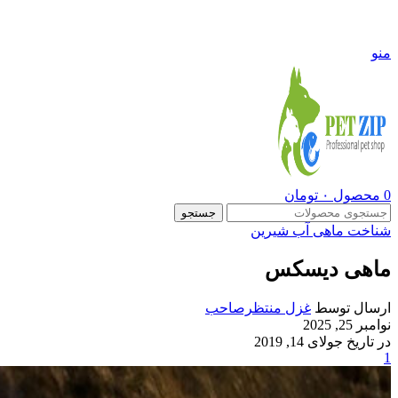
09108290600
منو
0
محصول
۰
تومان
جستجو
شناخت ماهی آب شیرین
ماهی دیسکس
ارسال توسط
غزل منتظرصاحب
نوامبر 25, 2025
در تاریخ جولای 14, 2019
1