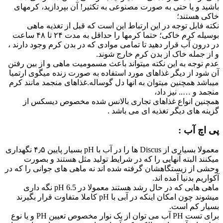
باشید و یا حتی به صورت مصنوعی به تکثیر! آن بپردازید، کرمهای
خاکی هستند؛
نکته فابل توجه در این ارتباط این است که قبل از تغذیه ماهی
بوسیله کرم خاکی؛ حتما کرمها را حداقل به مدت ۲۴ تا ۴۸ ساعت
در درون آب قرار دهید تا تمامی موادی که در بدن کرم وجود دارند ،
و از جمله خاک از بدن کرم خارج شوند.
عدم توجه به این نکته میتواند باعث مسمومیت ماهی و از بین رفتن
آن شود از دیگر غذاهای مورد استفاده به صورت زنده میگوی ارتمیا
میباشد همچنین میتوان به انها دل گوساله.غذاهای منجمد مانند کرم
منجمد و ….. نیز داد،
همچنین انواع غذاهای تجاری بالانس شده مخصوص دیسکس از
گزینه های دیگر تغذیه ای می باشد .
پی اچ آب :
معمولا بسیاری از Discus ها را در آب با pH بسیار پایین ۴٫۵ نگهداری
میکنند البته آنهایی را که در شرایط تولید مثل هستند و بصورت
وحشی از زیستگاهشان گرفته شده اند نه ماهی های جوانی را که در
آکواریم بدنیا آمده اند.
ماهی هایی که در حال رشد هستند معمولا در pH 6.5 نگه داری
میشوند چون امکان اینکه در آبی با pH کاملا متفاوت قرار بگیرند
بسیار کم است.
برای تست PH آب می توان از یک نوار مخصوص تعیین PH و یا نوع