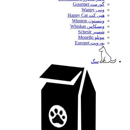
گورمت Gourmet
ونپی Wanpy
هپی کت Happy Cat
وینستون Winston
ویسکاس Whiskas
شسیر Schesir
مونلو Monello
یوروپت Europet
سگ