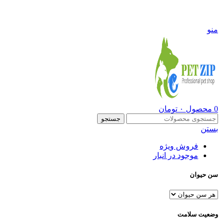
09108290600
منو
0
محصول
۰
تومان
جستجو
بستن
فروش ویژه
موجود در انبار
سن حیوان
وضعیت سلامت