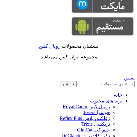
پشتیبان محصولات
رویال کنین
مجموعه ایران کنین می باشد.
بستن
جستجو
خانه
برند های محبوب
رویال کنین Royal Canin
جوسرا Josera
رفلکس پلاس Reflex Plus
تریکسی Trixie
جیم کت GimCat
دکتر کلادرز Dr.Clauder’s