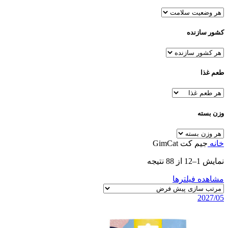
کشور سازنده
طعم غذا
وزن بسته
خانه
جیم کت GimCat
نمایش 1–12 از 88 نتیجه
مشاهده فیلترها
2027/05