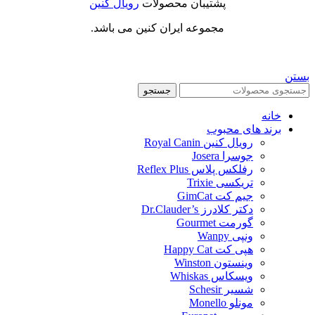
پشتیبان محصولات
رویال کنین
مجموعه ایران کنین می باشد.
بستن
جستجو
خانه
برند های محبوب
رویال کنین Royal Canin
جوسرا Josera
رفلکس پلاس Reflex Plus
تریکسی Trixie
جیم کت GimCat
دکتر کلادرز Dr.Clauder’s
گورمت Gourmet
ونپی Wanpy
هپی کت Happy Cat
وینستون Winston
ویسکاس Whiskas
شسیر Schesir
مونلو Monello