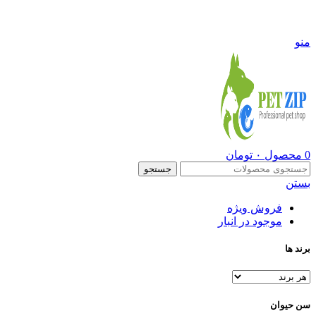
09108290600
منو
0
محصول
۰
تومان
جستجو
بستن
فروش ویژه
موجود در انبار
برند ها
سن حیوان