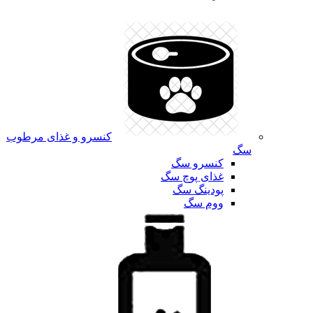
کنسرو و غذای مرطوب
سگ
کنسرو سگ
غذای پوچ سگ
پودینگ سگ
ووم سگ