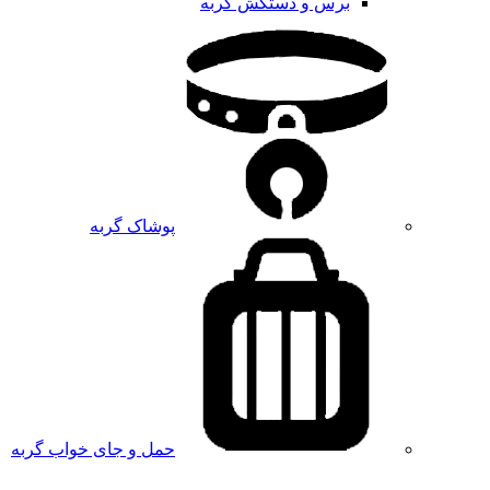
برس و دستکش گربه
پوشاک گربه
حمل و جای خواب گربه