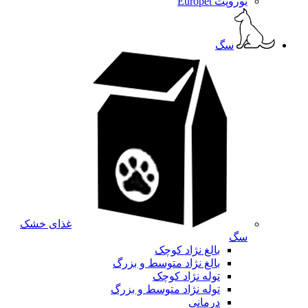
یوروپت Europet
سگ
غذای خشک
سگ
بالغ نژاد کوچک
بالغ نژاد متوسط و بزرگ
توله نژاد کوچک
توله نژاد متوسط و بزرگ
درمانی