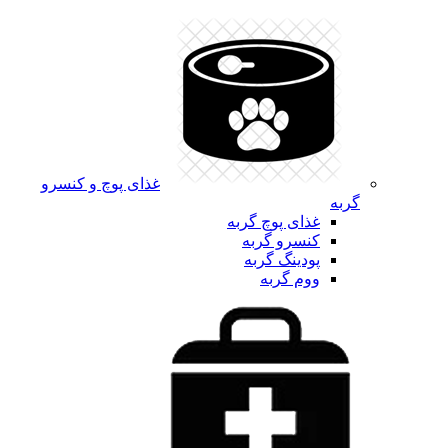
غذای پوچ و کنسرو
گربه
غذای پوچ گربه
کنسرو گربه
پودینگ گربه
ووم گربه