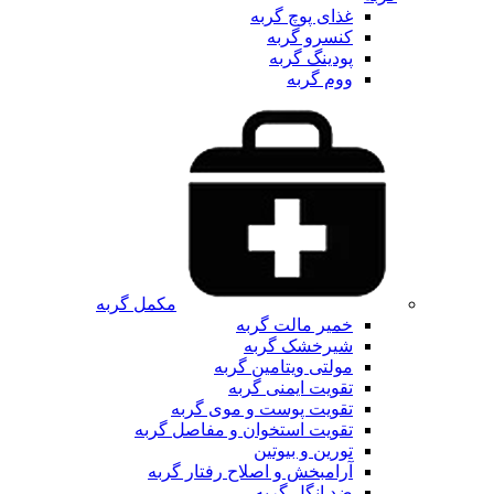
غذای پوچ گربه
کنسرو گربه
پودینگ گربه
ووم گربه
مکمل گربه
خمیر مالت گربه
شیرخشک گربه
مولتی ویتامین گربه
تقویت ایمنی گربه
تقویت پوست و موی گربه
تقویت استخوان و مفاصل گربه
تورین و بیوتین
آرامبخش و اصلاح رفتار گربه
ضد انگل گربه