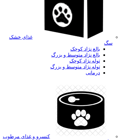
غذای خشک
سگ
بالغ نژاد کوچک
بالغ نژاد متوسط و بزرگ
توله نژاد کوچک
توله نژاد متوسط و بزرگ
درمانی
کنسرو و غذای مرطوب