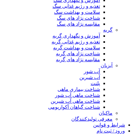
آموزش و نگهداری سگ
تغذیه و رژیم غذایی سگ
سلامت و بهداشت سگ
شناخت نژاد های سگ
مقایسه نژاد های سگ
گربه
آموزش و نگهداری گربه
تغذیه و رژیم غذایی گربه
سلامت و بهداشت گربه
شناخت نژاد های گربه
مقایسه نژاد های گربه
آبزیان
آب شور
آب شیرین
پلنت
شناخت بیماری ماهی
شناخت ماهی آب شور
شناخت ماهی آب شیرین
شناخت گیاهان آکواریومی
ماکیان
معرفی تولیدکنندگان
شرایط و قوانین
ورود / ثبت نام