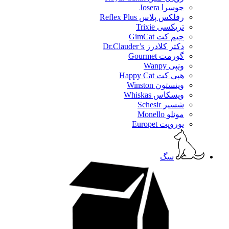
جوسرا Josera
رفلکس پلاس Reflex Plus
تریکسی Trixie
جیم کت GimCat
دکتر کلادرز Dr.Clauder’s
گورمت Gourmet
ونپی Wanpy
هپی کت Happy Cat
وینستون Winston
ویسکاس Whiskas
شسیر Schesir
مونلو Monello
یوروپت Europet
سگ