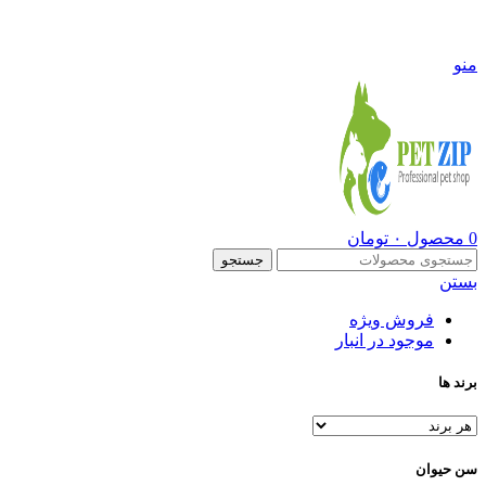
09108290600
منو
0
محصول
۰
تومان
جستجو
بستن
فروش ویژه
موجود در انبار
برند ها
سن حیوان