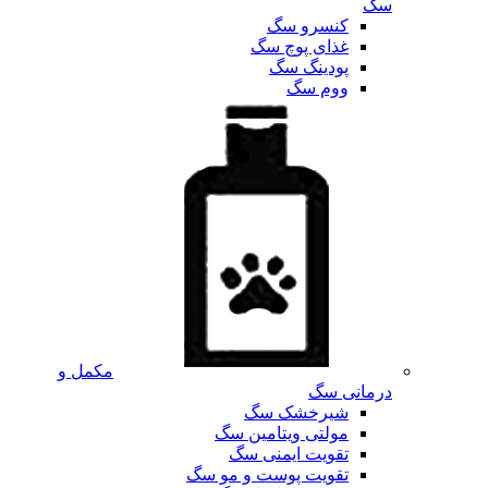
سگ
کنسرو سگ
غذای پوچ سگ
پودینگ سگ
ووم سگ
مکمل و
درمانی سگ
شیرخشک سگ
مولتی ویتامین سگ
تقویت ایمنی سگ
تقویت پوست و مو سگ