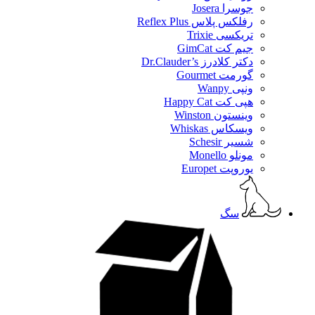
جوسرا Josera
رفلکس پلاس Reflex Plus
تریکسی Trixie
جیم کت GimCat
دکتر کلادرز Dr.Clauder’s
گورمت Gourmet
ونپی Wanpy
هپی کت Happy Cat
وینستون Winston
ویسکاس Whiskas
شسیر Schesir
مونلو Monello
یوروپت Europet
سگ