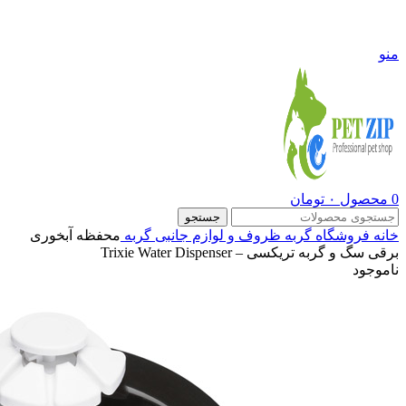
09108290600
منو
0
محصول
۰
تومان
جستجو
خانه
فروشگاه
گربه
ظروف و لوازم جانبی گربه
محفظه آبخوری
برقی سگ و گربه تریکسی – Trixie Water Dispenser
ناموجود