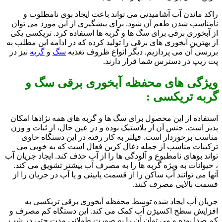
راکد ماندن آب آشامیدنی می تواند باعث ایجاد بوی نامطلوب و
نامناسب شدن طعم آن شود. برای پیشگیری از این مورد می توان
از آبخوری برقی برای سگ ها و گربه ها استفاده کرد. تریکسی یکی
از بهترین آبخوری های برقی را تولید کرده که در ادامه این مطلب به
بررسی آن می پردازیم. دیگر انواع ظروف تغذیه
سگ
و
گربه
نیز در
پت زیپ در دسترس شما قرار دارند.
ویژگی های محفظه آبخوری برقی سگ و
گربه تریکسی :
استفاده از این محصول برای سگ ها و گربه های همه نژادها امکان
پذیر است. جنس آن از پلاستیک بوده و در عین حال، از ثبات و وزن
مناسب برخوردار است. فیلتر به کار رفته در این دستگاه حاوی
ترکیبات مناسب از جمله ذغال کربن فعال است که به خوبی می
تواند بوهای نامطبوع و آلودگی ها را از آب حذف کند. ایجاد جریان آب
، حیوانات به ویژه گربه ها را به مصرف آب بیشتر تشویق می کند.
آنها می توانند آب ساکن را از قسمت پایینی و یا آب در جریان را از
قسمت بالایی مصرف کنند.
جریان آب ایجاد شده توسط محفظه آبخوری برقی تریکسی به
افزایش سطح اکسیژن آب کمک می کند. این دستگاه کم مصرف و
کم صدا بوده و می توان آن را به صورت طولانی مدت حتی در شب