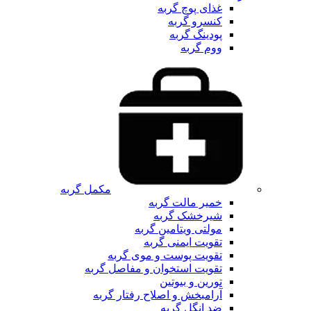
غذای پوچ گربه
کنسرو گربه
پودینگ گربه
ووم گربه
مکمل گربه
خمیر مالت گربه
شیرخشک گربه
مولتی ویتامین گربه
تقویت ایمنی گربه
تقویت پوست و موی گربه
تقویت استخوان و مفاصل گربه
تورین و بیوتین
آرامبخش و اصلاح رفتار گربه
ضد انگل گربه