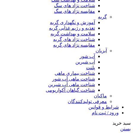
شناخت نژاد های سگ
مقایسه نژاد های سگ
گربه
آموزش و نگهداری گربه
تغذیه و رژیم غذایی گربه
سلامت و بهداشت گربه
شناخت نژاد های گربه
مقایسه نژاد های گربه
آبزیان
آب شور
آب شیرین
پلنت
شناخت بیماری ماهی
شناخت ماهی آب شور
شناخت ماهی آب شیرین
شناخت گیاهان آکواریومی
ماکیان
معرفی تولیدکنندگان
شرایط و قوانین
ورود / ثبت نام
سبد خرید
بستن