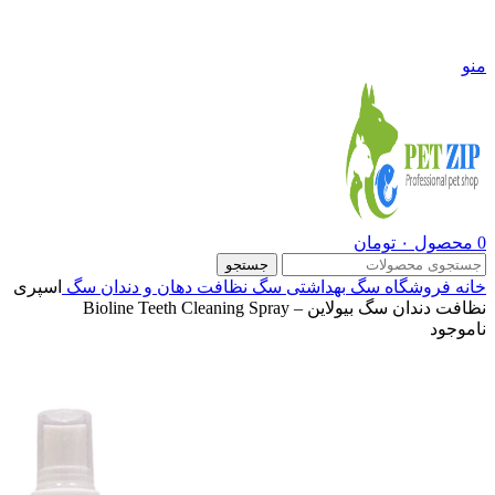
09108290600
منو
0
محصول
۰
تومان
جستجو
خانه
فروشگاه
سگ
بهداشتی سگ
نظافت دهان و دندان سگ
اسپری
نظافت دندان سگ بیولاین – Bioline Teeth Cleaning Spray
ناموجود