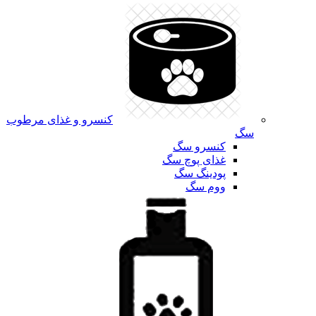
کنسرو و غذای مرطوب
سگ
کنسرو سگ
غذای پوچ سگ
پودینگ سگ
ووم سگ