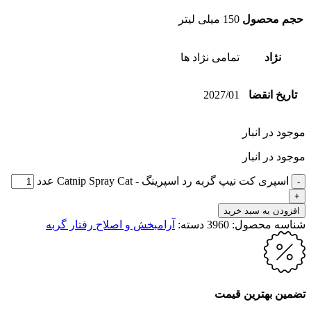
حجم محصول
150 میلی لیتر
نژاد
تمامی نژاد ها
تاریخ انقضا
2027/01
موجود در انبار
موجود در انبار
اسپری کت نیپ گربه رد اسپرینگ - Catnip Spray Cat عدد
افزودن به سبد خرید
شناسه محصول:
3960
دسته:
آرامبخش و اصلاح رفتار گربه
تضمین بهترین قیمت