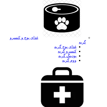
غذای پوچ و کنسرو
گربه
غذای پوچ گربه
کنسرو گربه
پودینگ گربه
ووم گربه