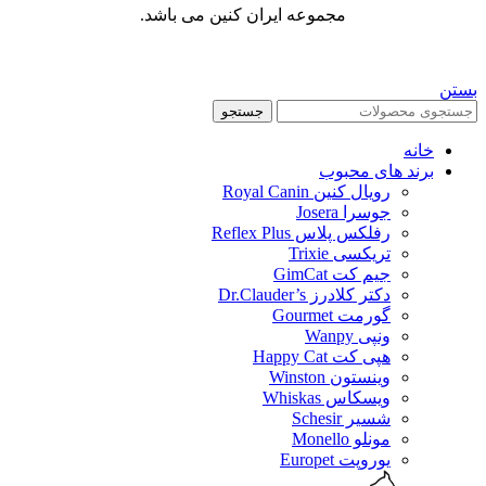
مجموعه ایران کنین می باشد.
بستن
جستجو
خانه
برند های محبوب
رویال کنین Royal Canin
جوسرا Josera
رفلکس پلاس Reflex Plus
تریکسی Trixie
جیم کت GimCat
دکتر کلادرز Dr.Clauder’s
گورمت Gourmet
ونپی Wanpy
هپی کت Happy Cat
وینستون Winston
ویسکاس Whiskas
شسیر Schesir
مونلو Monello
یوروپت Europet