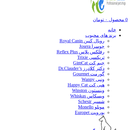
0
محصول
۰
تومان
خانه
برند های محبوب
رویال کنین Royal Canin
جوسرا Josera
رفلکس پلاس Reflex Plus
تریکسی Trixie
جیم کت GimCat
دکتر کلادرز Dr.Clauder’s
گورمت Gourmet
ونپی Wanpy
هپی کت Happy Cat
وینستون Winston
ویسکاس Whiskas
شسیر Schesir
مونلو Monello
یوروپت Europet