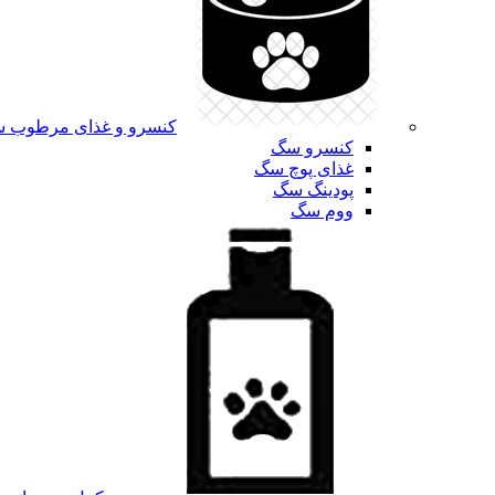
کنسرو و غذای مرطوب 
کنسرو سگ
غذای پوچ سگ
پودینگ سگ
ووم سگ