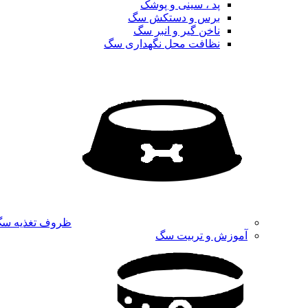
پد ، سینی و پوشک
برس و دستکش سگ
ناخن گیر و انبر سگ
نظافت محل نگهداری سگ
ظروف تغذیه س
آموزش و تربیت سگ