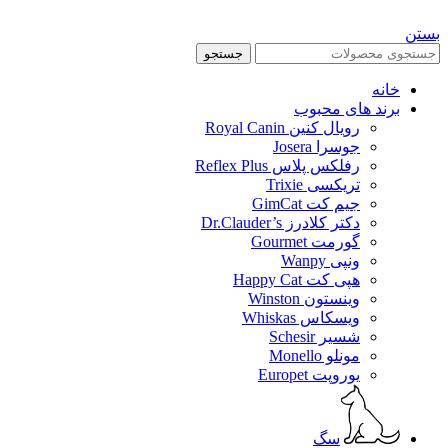
بستن
جستجو
خانه
برند های محبوب
رویال کنین Royal Canin
جوسرا Josera
رفلکس پلاس Reflex Plus
تریکسی Trixie
جیم کت GimCat
دکتر کلادرز Dr.Clauder’s
گورمت Gourmet
ونپی Wanpy
هپی کت Happy Cat
وینستون Winston
ویسکاس Whiskas
شسیر Schesir
مونلو Monello
یوروپت Europet
سگ