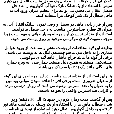
که در آن قرار گرفته اند به داخل یک سطل مناسب انتقال می دهیم
سپس با استفاده از یک شلنگ نازک هوا آب آکواریوم را به داخل
سطل انتقال می دهیم. می توانید برای تنظیم میزان ورود آب به
داخل سطل از یک شیر کوچک نیز استفاده کنید.
پس از قرار دادن
ماهی
در سطل و وصل نمودن شلنگ انتقال آب، به
میزان 20 قطره ضداسترس مناسب به داخل سطل بیافزایدید.
استفاده از ضد استرس در این مرحله بسیار حیاتی و مهم است زیرا
موجب تقویت لایه ی موکوسی موجود بر روی پوست می شود.
وظیفه این لایه محافظت از پوست
ماهی
و ممانعت از ورود عوامل
بیماری زا به داخل بدن ماهیو چسبیدن انگل ها به پوست می باشد.
برخی از گونه ها مانند جراح ماهیان فاقد لایه ی موکوسی
مستحکمی هستند به همین دلیل مستعد بیمار شدن به ویژه بیماری
های انگلی مانند ایک (ich) یا سفیدک می باشند.
بنابراین استفاده از ضداسترس مناسب در این مرحله برای این گونه
از ماهیان ضروری است. برخی افراد اضافه نمودن مولتی ویتامین
را به عنوان یک ضد استرس توصیه می کنند که روش درستی نبوده
و کارایی ضد استرس واقعی را نخواهد داشت.
پس از گذشت مدت زمان لازم (در حدود 15 الی 30 دقیقه) و پر
شدن سطل،
ماهی ها
را با استفاده از یک وسیله ی مناسب مانند تور
گرفته و به داخل آکواریوم انتقال دهید. استفاده از تورهای نامناسب
و غیراستاندارد برای گرفتن بعضی از ماهیان می تواند مضر باشد.