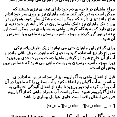
جراح ماهیان در ناحیه ی دم خود دارای تیغه ی تیزی هستند که
ممکن است به تور گیر کند. ماشه ماهیان نیز بر روی سر خود اندام
شاخ مانند تیزی دارند که ممکن است مشکل ساز شود. همچنین در
بین دلقک ماهیان نیز دلقک ماهی مارون در کنار آبشش خود تغیه ی
تیزی دارد که به هنگام گرفتن ماهی به وسیله ی تور ممکن است این
تیغه در تور گیر کرده و موجب آسیب رسدن به ماهی و یا استرس
آن شود.
برای گرفتن این ماهیان حتی می توانید از یک ظرف پلاستیکی
سوراخ دار نیز استفاده کنید به نحوی که ماهیدر ظرف باقی مانده و
آب از آن خارج شود. از گرفتن ماهیبا دست بصورت جدی بپرهیزید
زیرا موجب آسیب رسیدن به پوست ماهی می شود که حساس ترین
بخش آن است.
قبل از انتقال ماهی به آکواریوم نیز از ضد استرس به اندازه ی
مناسب به آب
آکواریوم
اضافه کنید و آب سطلی را که ماهیرا در آن
آب به آب
کرده اید دور بریزید تا مانع از انتقال آلودگی احتمالی به
داخل
آکواریوم
شوید. ممکن است آب همراه ماهی که از
آکواریوم
فروشی انتقال یافته است حاوی عوامل بیماری زا باشد.
[/vc_column_text][/vc_column][/vc_row]
2 دیدگاه برای
اسکار ببری – Tiger Oscar