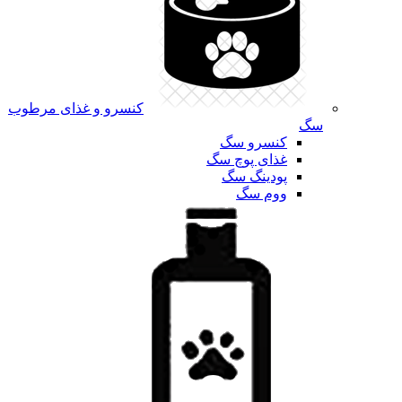
کنسرو و غذای مرطوب
سگ
کنسرو سگ
غذای پوچ سگ
پودینگ سگ
ووم سگ