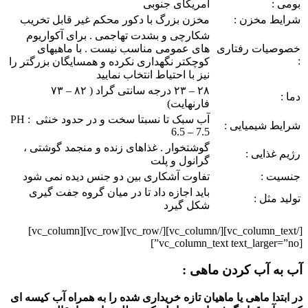
بومی :
آمریکای جنوبی
شرایط مخزن :
مخزن بزرگ با دکور محکم غیر قابل تخریب
شکارچی و بشدت تهاجمی . برای آکواریوم
خصوصیات رفتاری
های عمومی مناسب نیست . با ماهیهای
:
کوچکتر نگهداری نکرده و همسایگان بزرگتر را
نیز با احتیاط انتخاب نمایید
۲۸ – ۲۳ درجه سانتی گراد ( ۸۲ – ۷۳
دما :
فارنهایت)
آب سبک تا نسبتا سخت و در حدود خنثی PH :
شرایط شیمیایی :
6.5 – 7.5
گوشتخوار . غذاهای زنده و منجمد گوشتی ،
رژیم غذایی :
گرانول و پلت
جنسیت :
تفاوت آشکاری بین دو جنس دیده نمی شود
باید اجازه داد تا در میان گروه جفت گیری
تولید مثل :
شکل گیرد
[/vc_column_text][/vc_column][/vc_row][vc_row][vc_column]
[vc_column_text text_larger=”no”]
آب به آب کردن ماهی :
در ابتدا ماهی یا ماهیان تازه خریداری شده را به همراه آب کیسه ای