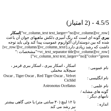
4.5/5 - (2 امتیاز)
[vc_row][vc_column][vc_column_text text_larger=”no”]
اسکار
ببری
گونه ای است که رنگ آمیزی دلکش ماهیهای جوان آن باعث
شده که بین دوستداران آکواریوم عمومیت پیدا کند ولی باید توجه
داشت که رشد زیادی دارد.
[/vc_column_text][/vc_column][/vc_row]
[vc_row][vc_column][vc_text_separator title=”مشخصات :”
color=”green”][vc_column_text text_larger=”no”]
اسکار ، اسکار ببری ، اسکار ببری قرمز ،
نام عمومی :
سیچلاید مخملی
Oscar , Tiger Oscar , Red Tiger Oscar , Velvet
نام انگلیسی :
Cichlid
Astronotus Ocellatus
نام علمی :
گونه های مشابه /
نامهای دیگر :
تا ۱۲ اینچ (۳۰ سانتی متر) یا حتی گاهی بیشتر
اندازه :
نیز رشد می کند