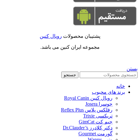
پشتیبان محصولات
رویال کنین
مجموعه ایران کنین می باشد.
بستن
جستجو
خانه
برند های محبوب
رویال کنین Royal Canin
جوسرا Josera
رفلکس پلاس Reflex Plus
تریکسی Trixie
جیم کت GimCat
دکتر کلادرز Dr.Clauder’s
گورمت Gourmet
ونپی Wanpy