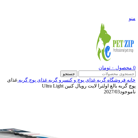
09108290600
منو
0
محصول
۰
تومان
جستجو
خانه
فروشگاه
گربه
غذای پوچ و کنسرو گربه
غذای پوچ گربه
غذای
پوچ گربه بالغ اولترا لایت رویال کنین Ultra Light
ناموجود
2027/03