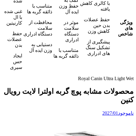
کمک به
شده
با کالری کاهش
حفظ وزن
متناسب با
یافته
غنی شده
ایده آل
ذائقه گربه ها
با ال
حفظ عضلات
ویژگی
موثر در
محافظت از
کارنیتین
بدن حین
های
سلامت
سلامت
کاهش وزن
حفظ
شاخص
دستگاه
دستگاه ادراری
عضلات
ادراری
پیشگیری از
دستیابی به
بدن
تشکیل سنگ
متناسب با
وزن ایده آل
های ادراری
ایجاد
ذائقه گربه ها
حس
سیری
Royal Canin Ultra Light Wet
محصولات مشابه پوچ گربه اولترا لایت رویال
کنین
ناموجود
2027/01