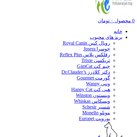
0
محصول
۰
تومان
خانه
برند های محبوب
رویال کنین Royal Canin
جوسرا Josera
رفلکس پلاس Reflex Plus
تریکسی Trixie
جیم کت GimCat
دکتر کلادرز Dr.Clauder’s
گورمت Gourmet
ونپی Wanpy
هپی کت Happy Cat
وینستون Winston
ویسکاس Whiskas
شسیر Schesir
مونلو Monello
یوروپت Europet