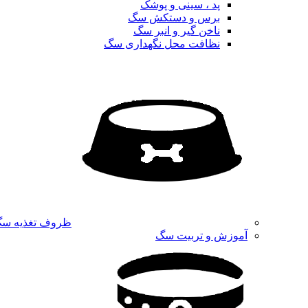
پد ، سینی و پوشک
برس و دستکش سگ
ناخن گیر و انبر سگ
نظافت محل نگهداری سگ
ظروف تغذیه س
آموزش و تربیت سگ