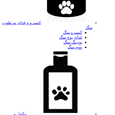
کنسرو و غذای مرطوب
سگ
کنسرو سگ
غذای پوچ سگ
پودینگ سگ
ووم سگ
مکمل و