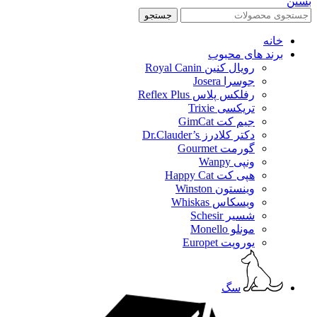
بستن
جستجو
خانه
برند های محبوب
رویال کنین Royal Canin
جوسرا Josera
رفلکس پلاس Reflex Plus
تریکسی Trixie
جیم کت GimCat
دکتر کلادرز Dr.Clauder’s
گورمت Gourmet
ونپی Wanpy
هپی کت Happy Cat
وینستون Winston
ویسکاس Whiskas
شسیر Schesir
مونلو Monello
یوروپت Europet
سگ