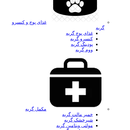
غذای پوچ و کنسرو
گربه
غذای پوچ گربه
کنسرو گربه
پودینگ گربه
ووم گربه
مکمل گربه
خمیر مالت گربه
شیرخشک گربه
مولتی ویتامین گربه