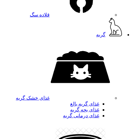
قلاده سگ
گربه
غذای خشک گربه
غذای گربه بالغ
غذای بچه گربه
غذای درمانی گربه