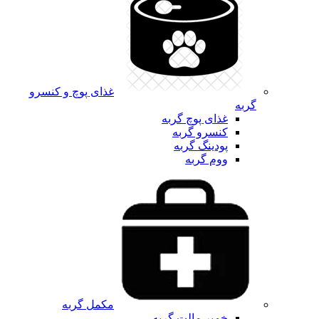
غذای پوچ و کنسرو
گربه
غذای پوچ گربه
کنسرو گربه
پودینگ گربه
ووم گربه
مکمل گربه
خمیر مالت گربه