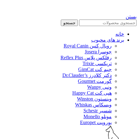
بستن
جستجو
خانه
برند های محبوب
رویال کنین Royal Canin
جوسرا Josera
رفلکس پلاس Reflex Plus
تریکسی Trixie
جیم کت GimCat
دکتر کلادرز Dr.Clauder’s
گورمت Gourmet
ونپی Wanpy
هپی کت Happy Cat
وینستون Winston
ویسکاس Whiskas
شسیر Schesir
مونلو Monello
یوروپت Europet