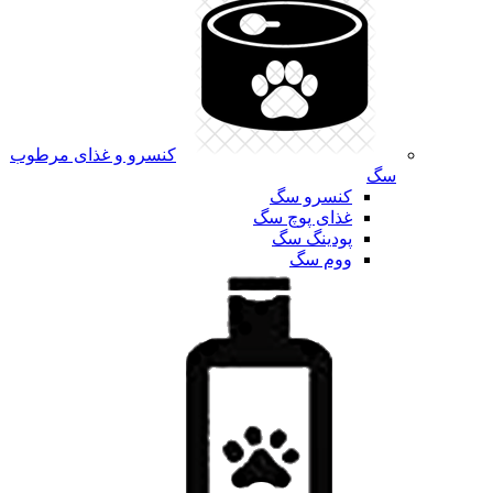
کنسرو و غذای مرطوب
سگ
کنسرو سگ
غذای پوچ سگ
پودینگ سگ
ووم سگ