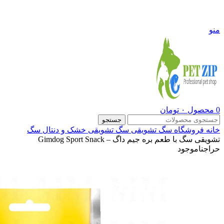
09108290600
منو
0
محصول
۰
تومان
جستجو
خانه
فروشگاه
سگ
تشویقی سگ
تشویقی خشک و دنتال سگ
تشویقی سگ با طعم بره جیم داگ – Gimdog Sport Snack
حراج
ناموجود