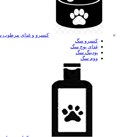
کنسرو و غذای مرطوب 
کنسرو سگ
غذای پوچ سگ
پودینگ سگ
ووم سگ