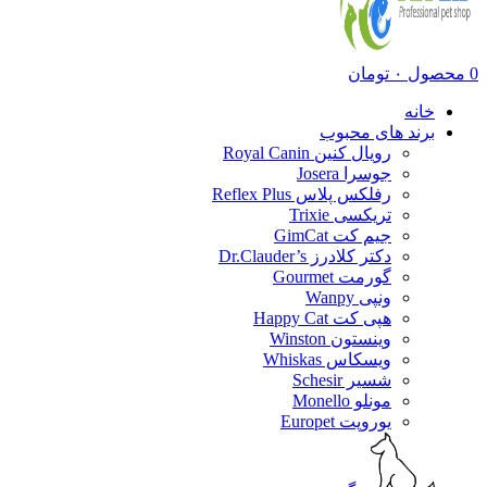
0
محصول
۰
تومان
خانه
برند های محبوب
رویال کنین Royal Canin
جوسرا Josera
رفلکس پلاس Reflex Plus
تریکسی Trixie
جیم کت GimCat
دکتر کلادرز Dr.Clauder’s
گورمت Gourmet
ونپی Wanpy
هپی کت Happy Cat
وینستون Winston
ویسکاس Whiskas
شسیر Schesir
مونلو Monello
یوروپت Europet