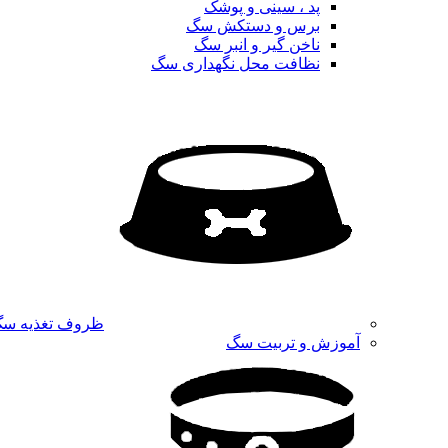
پد ، سینی و پوشک
برس و دستکش سگ
ناخن گیر و انبر سگ
نظافت محل نگهداری سگ
ظروف تغذیه س
آموزش و تربیت سگ