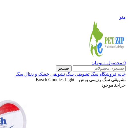
09108290600
منو
0
محصول
۰
تومان
جستجو
خانه
فروشگاه
سگ
تشویقی سگ
تشویقی خشک و دنتال سگ
تشویقی سگ رژیمی بوش – Bosch Goodies Light
حراج
ناموجود