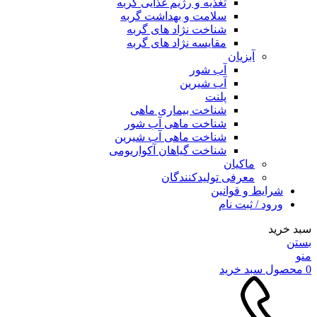
تغذیه و رژیم غذایی گربه
سلامت و بهداشت گربه
شناخت نژاد های گربه
مقایسه نژاد های گربه
آبزیان
آب شور
آب شیرین
پلنت
شناخت بیماری ماهی
شناخت ماهی آب شور
شناخت ماهی آب شیرین
شناخت گیاهان آکواریومی
ماکیان
معرفی تولیدکنندگان
شرایط و قوانین
ورود / ثبت نام
سبد خرید
بستن
منو
0
محصول
سبد خرید