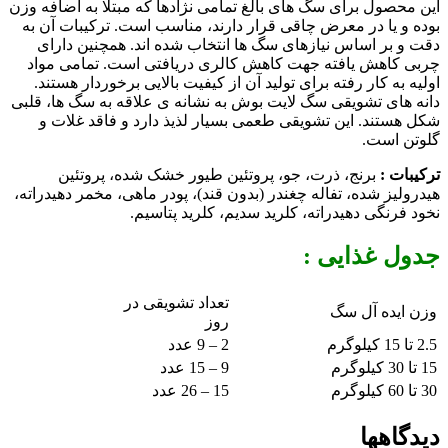
این محصول برای سگ های بالغ تمامی نژادها که مبتلا به اضافه وزن
بوده و یا در معرض چاقی قرار دارند، مناسب است. ترکیبات آن به
دقت و بر اساس نیازهای سگ ها انتخاب شده اند. همچنین دارای
چربی کاهش یافته جهت کاهش کالری دریافتی است. تمامی مواد
اولیه به کار رفته برای تولید آن از کیفیت بالایی برخوردار هستند.
دانه های تشویقی سگ لایت بوش به نشانه ی علاقه به سگ ها، قلبی
شکل هستند. این تشویقی طعمی بسیار لذیذ دارد و فاقد غلات و
گلوتن است.
ترکیبات :
برنج، ذرت، جو، پروتئین طیور خشک شده، پروتئین
هیدرولیز شده، تفاله چغندر (بدون قند)، پودر ماهی، مخمر دهیدراته،
نخود فرنگی دهیدراته، کلرید سدیم، کلرید پتاسیم.
جدول غذایی :
تعداد تشویقی در
وزن ایده آل سگ
روز
2.5 تا 15 کیلوگرم
2 – 9 عدد
15 تا 30 کیلوگرم
9 – 15 عدد
30 تا 60 کیلوگرم
15 – 26 عدد
دیدگاهها