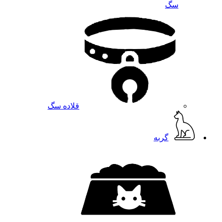
سگ
قلاده سگ
گربه