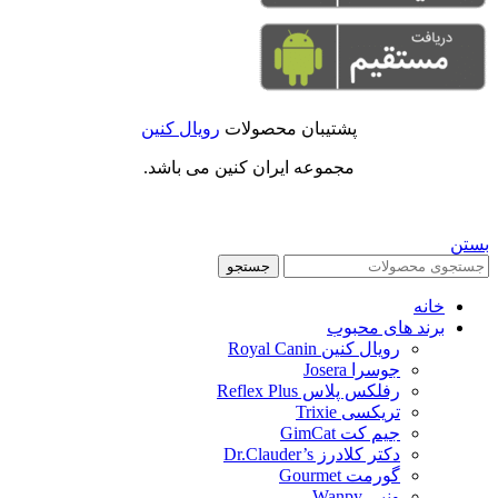
پشتیبان محصولات
رویال کنین
مجموعه ایران کنین می باشد.
بستن
جستجو
خانه
برند های محبوب
رویال کنین Royal Canin
جوسرا Josera
رفلکس پلاس Reflex Plus
تریکسی Trixie
جیم کت GimCat
دکتر کلادرز Dr.Clauder’s
گورمت Gourmet
ونپی Wanpy