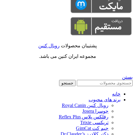
پشتیبان محصولات
رویال کنین
مجموعه ایران کنین می باشد.
بستن
جستجو
خانه
برند های محبوب
رویال کنین Royal Canin
جوسرا Josera
رفلکس پلاس Reflex Plus
تریکسی Trixie
جیم کت GimCat
دکتر کلادرز Dr.Clauder’s