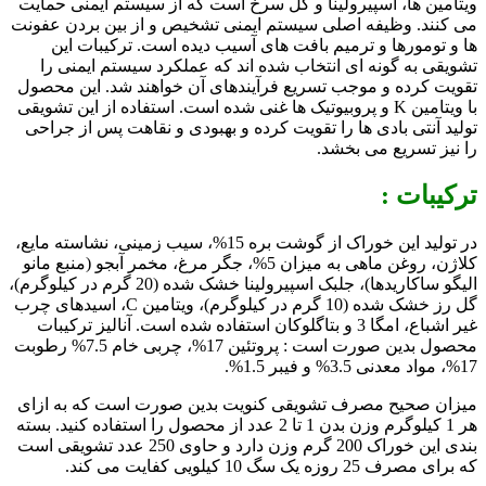
ویتامین ها، اسپیرولینا و گل سرخ است که از سیستم ایمنی حمایت
می کنند. وظیفه اصلی سیستم ایمنی تشخیص و از بین بردن عفونت
ها و تومورها و ترمیم بافت های آسیب دیده است. ترکیبات این
تشویقی به گونه ای انتخاب شده اند که عملکرد سیستم ایمنی را
تقویت کرده و موجب تسریع فرآیندهای آن خواهند شد. این محصول
با ویتامین K و پروبیوتیک ها غنی شده است. استفاده از این تشویقی
تولید آنتی بادی ها را تقویت کرده و بهبودی و نقاهت پس از جراحی
را نیز تسریع می بخشد.
ترکیبات :
در تولید این خوراک از گوشت بره 15%، سیب زمینی، نشاسته مایع،
کلاژن، روغن ماهی به میزان 5%، جگر مرغ، مخمر آبجو (منبع مانو
الیگو ساکاریدها)، جلبک اسپیرولینا خشک شده (20 گرم در کیلوگرم)،
گل رز خشک شده (10 گرم در کیلوگرم)، ویتامین C، اسیدهای چرب
غیر اشباع، امگا 3 و بتاگلوکان استفاده شده است. آنالیز ترکیبات
محصول بدین صورت است : پروتئین 17%، چربی خام 7.5% رطوبت
17%، مواد معدنی 3.5% و فیبر 1.5%.
میزان صحیح مصرف تشویقی کنویت بدین صورت است که به ازای
هر 1 کیلوگرم وزن بدن 1 تا 2 عدد از محصول را استفاده کنید. بسته
بندی این خوراک 200 گرم وزن دارد و حاوی 250 عدد تشویقی است
که برای مصرف 25 روزه یک سگ 10 کیلویی کفایت می کند.