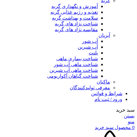
گربه
آموزش و نگهداری گربه
تغذیه و رژیم غذایی گربه
سلامت و بهداشت گربه
شناخت نژاد های گربه
مقایسه نژاد های گربه
آبزیان
آب شور
آب شیرین
پلنت
شناخت بیماری ماهی
شناخت ماهی آب شور
شناخت ماهی آب شیرین
شناخت گیاهان آکواریومی
ماکیان
معرفی تولیدکنندگان
شرایط و قوانین
ورود / ثبت نام
سبد خرید
بستن
منو
0
محصول
سبد خرید