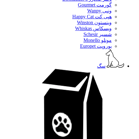
گورمت Gourmet
ونپی Wanpy
هپی کت Happy Cat
وینستون Winston
ویسکاس Whiskas
شسیر Schesir
مونلو Monello
یوروپت Europet
سگ