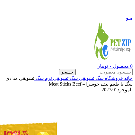
09108290600
منو
0
محصول
۰
تومان
جستجو
خانه
فروشگاه
سگ
تشویقی سگ
تشویقی نرم سگ
تشویقی مدادی
سگ با طعم بیف جوسرا – Meat Sticks Beef
ناموجود
2027/01