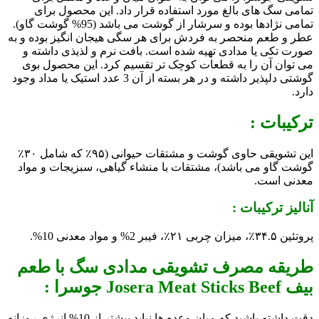
تمامی سگ های بالغ مورد استفاده قرار داد. این محصول برای
تمامی نژادها بوده و سرشار از گوشت می باشد (95% گوشت گاو).
عطر و طعم منحصر به فردش برای هر سگی هیجان انگیز بوده و به
صورت تکی یا مدادی تهیه شده است. بافت نرم و لذیذی داشته و
می توان آن را به قطعات کوچک تر تقسیم کرد. این محصول بوی
گوشتی دلپذیر داشته و در هر بسته از آن 3 عدد استیک یا مداد وجود
دارد.
ترکیبات :
این تشویقی حاوی گوشت و مشتقات حیوانی (۹۵٪ که شامل ۳۰٪
گوشت گاو می باشد)، مشتقات با منشاء گیاهی، سبزیجات و مواد
معدنی است.
آنالیز ترکیبات :
پروتئین ۳۴.۵٪، میزان چربی ۲۱٪، فیبر 2% و مواد معدنی 10%.
طریقه مصرف تشویقی مدادی سگ با طعم
بیف Josera Meat Sticks Beef جوسرا :
دقت داشته باشید که میان وعده ها نباید بیشتر از 10% انرژی روزانه