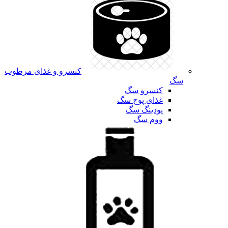
کنسرو و غذای مرطوب
سگ
کنسرو سگ
غذای پوچ سگ
پودینگ سگ
ووم سگ