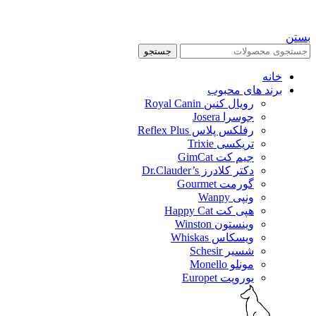
بستن
جستجو
خانه
برند های محبوب
رویال کنین Royal Canin
جوسرا Josera
رفلکس پلاس Reflex Plus
تریکسی Trixie
جیم کت GimCat
دکتر کلادرز Dr.Clauder’s
گورمت Gourmet
ونپی Wanpy
هپی کت Happy Cat
وینستون Winston
ویسکاس Whiskas
شسیر Schesir
مونلو Monello
یوروپت Europet