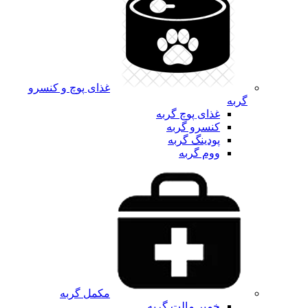
غذای پوچ و کنسرو
گربه
غذای پوچ گربه
کنسرو گربه
پودینگ گربه
ووم گربه
مکمل گربه
خمیر مالت گربه