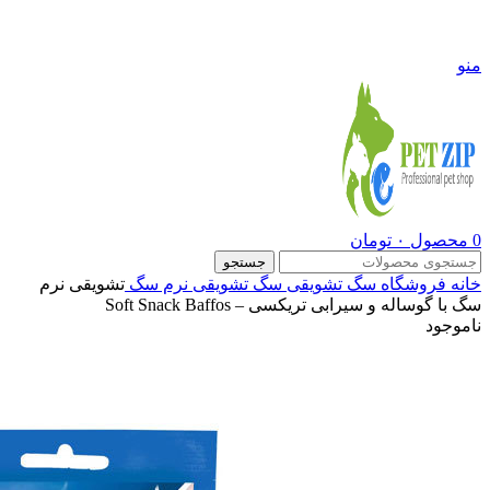
09108290600
منو
0
محصول
۰
تومان
جستجو
خانه
فروشگاه
سگ
تشویقی سگ
تشویقی نرم سگ
تشویقی نرم
سگ با گوساله و سیرابی تریکسی – Soft Snack Baffos
ناموجود