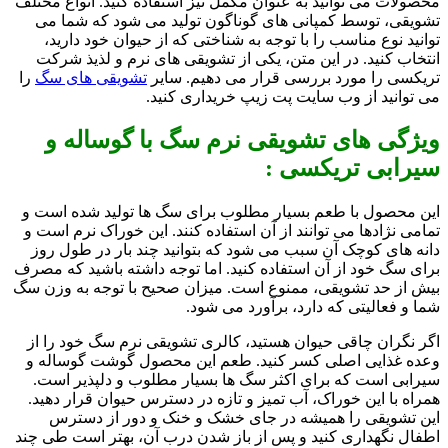
محصولات می توانید به عنوان مکمل نیز استفاده کنید. انواع مختلف
تشویقی، توسط کمپانی های گوناگون تولید می شود که شما می
توانید نوع مناسب را با توجه به شناختی که از حیوان خود دارید،
انتخاب کنید. در این متن، یکی از تشویقی های نرم و لذیذ شرکت
تریکسی را مورد بررسی قرار می دهیم. سایر
تشویقی های سگ
را
می توانید از وب سایت پت زیپ خریداری کنید.
ویژگی های تشویقی نرم سگ با گوساله و
سیرابی تریکسی :
این محصول با طعم بسیار مطلوب برای سگ ها تولید شده است و
تمامی نژادها می توانند از آن استفاده کنند. این خوراک نرم است و
دانه های کوچک آن سبب می شود که بتوانید چند بار در طول روز
برای سگ خود از آن استفاده کنید. اما توجه داشته باشید که مصرف
بیش از حد تشویقی، ممنوع است. میزان صحیح با توجه به وزن سگ
شما و فعالیتی که دارد، برآورد می شود.
اگر نگران چاقی حیوان هستید، کالری تشویقی نرم سگ خود را از
وعده غذایی اصلی کسر کنید. طعم این محصول گوشت گوساله و
سیرابی است که برای اکثر سگ ها بسیار مطلوب و دلپذیر است.
همراه با این خوراک، آب تمیز و تازه در دسترس حیوان قرار دهید.
این تشویقی را همیشه در جای خشک و خنک و دور از دسترس
اطفال نگهداری کنید و پس از باز شدن درب آن، بهتر است طی چند