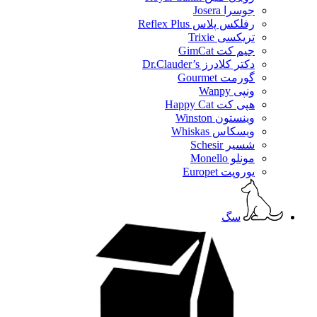
جوسرا Josera
رفلکس پلاس Reflex Plus
تریکسی Trixie
جیم کت GimCat
دکتر کلادرز Dr.Clauder’s
گورمت Gourmet
ونپی Wanpy
هپی کت Happy Cat
وینستون Winston
ویسکاس Whiskas
شسیر Schesir
مونلو Monello
یوروپت Europet
سگ