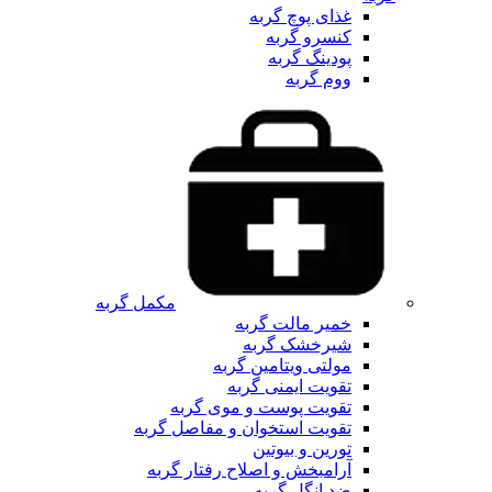
غذای پوچ گربه
کنسرو گربه
پودینگ گربه
ووم گربه
مکمل گربه
خمیر مالت گربه
شیرخشک گربه
مولتی ویتامین گربه
تقویت ایمنی گربه
تقویت پوست و موی گربه
تقویت استخوان و مفاصل گربه
تورین و بیوتین
آرامبخش و اصلاح رفتار گربه
ضد انگل گربه