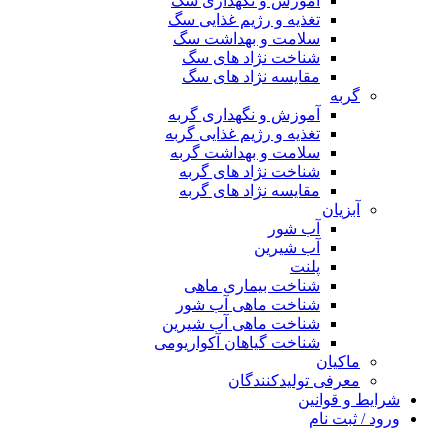
آموزش و نگهداری سگ
تغذیه و رژیم غذایی سگ
سلامت و بهداشت سگ
شناخت نژاد های سگ
مقایسه نژاد های سگ
گربه
آموزش و نگهداری گربه
تغذیه و رژیم غذایی گربه
سلامت و بهداشت گربه
شناخت نژاد های گربه
مقایسه نژاد های گربه
آبزیان
آب شور
آب شیرین
پلنت
شناخت بیماری ماهی
شناخت ماهی آب شور
شناخت ماهی آب شیرین
شناخت گیاهان آکواریومی
ماکیان
معرفی تولیدکنندگان
شرایط و قوانین
ورود / ثبت نام