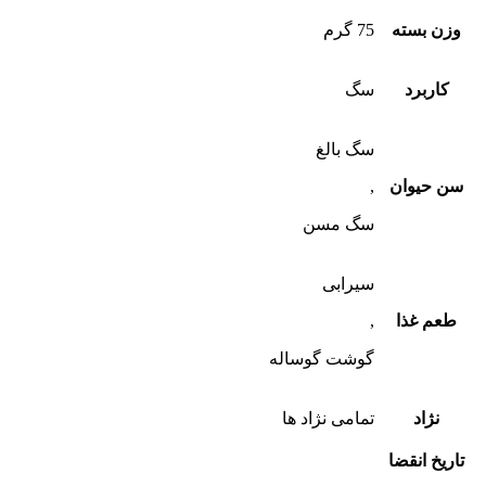
وزن بسته
75 گرم
کاربرد
سگ
سگ بالغ
سن حیوان
,
سگ مسن
سیرابی
طعم غذا
,
گوشت گوساله
نژاد
تمامی نژاد ها
تاریخ انقضا