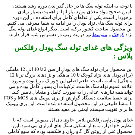
با توجه به اینکه توله سگ ها در حال گذراندن دوره رشد هستند،
تامین صحیح مواد مغذی مورد نیاز آنها از اهمیت بسیار زیادی
برخوردار است. یکی از غذاهای کامل برای استفاده در این دوره
برای توله سگ های نژاد پودل را در ادامه به شما معرفی می کنیم.
این محصول ساخت کشور ترکیه است. دیگر انواع غذای توله سگ
نژاد
کوچک
و
متوسط
نیز در پت زیپ در دسترس شما قرار دارند.
ویژگی های غذای توله سگ پودل رفلکس
پلاس :
این محصول برای توله سگ های پودل از سن 2 تا 10 الی 12 ماهگی
(برای پودل های نژاد کوچک تا 10 ماهگی و نژادهای بزرگ تر تا 12
ماهگی) مناسب است. طعم اصلی این خوراک مرغ بوده و مورد
علاقه عموم توله سگ هاست. ترکیبات آن بسیار کامل بوده و می
تواند همه نیازهای غذایی را به صورت کامل و متعادل تامین کند.
برای حفظ سلامت دستگاه گوارش از پری بیوتیک های MOS و FOS
با منشا طبیعی در این محصول استفاده شده است. این پری بیوتیک
ها برای تقویت سیستم ایمنی نیز مفید هستند.
غذای پودل پاپی رفلکس پلاس حاوی دی ال متیونین است که با
تنظیم pH ادرار، مانع از تشکیل سنگ های ادراری می شود. این
محصول غنی از روغن گل گاو زبان و فلکسید بوده که منبع کاملی