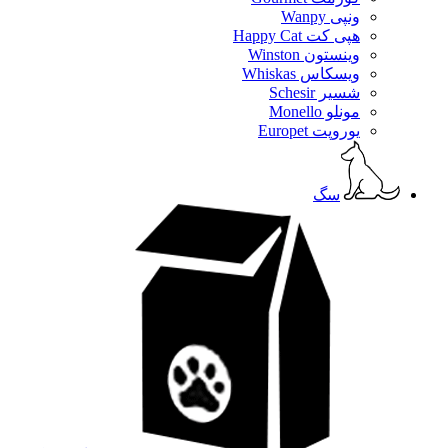
ونپی Wanpy
هپی کت Happy Cat
وینستون Winston
ویسکاس Whiskas
شسیر Schesir
مونلو Monello
یوروپت Europet
سگ