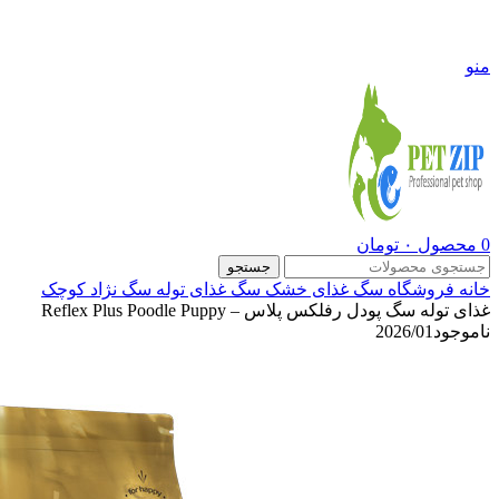
09108290600
منو
0
محصول
۰
تومان
جستجو
خانه
فروشگاه
سگ
غذای خشک سگ
غذای توله سگ نژاد کوچک
غذای توله سگ پودل رفلکس پلاس – Reflex Plus Poodle Puppy
ناموجود
2026/01