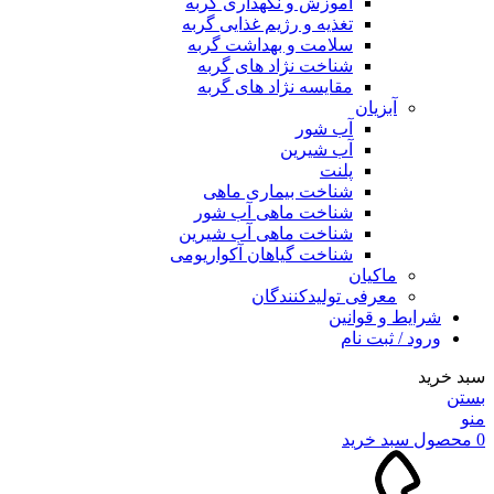
آموزش و نگهداری گربه
تغذیه و رژیم غذایی گربه
سلامت و بهداشت گربه
شناخت نژاد های گربه
مقایسه نژاد های گربه
آبزیان
آب شور
آب شیرین
پلنت
شناخت بیماری ماهی
شناخت ماهی آب شور
شناخت ماهی آب شیرین
شناخت گیاهان آکواریومی
ماکیان
معرفی تولیدکنندگان
شرایط و قوانین
ورود / ثبت نام
سبد خرید
بستن
منو
0
محصول
سبد خرید