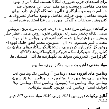
برای اسیدهای چرب ضروری امگا 3 هستند. امگا 3 برای بهبود
سلامت مفاصل و پوست و مو مفید است. این محصول ضد
حساسیت بوده و سازگاری عالی با دستگاه گوارش دارد. برای
تقویت مفاصل، بهبود حرکت مفاصل و بهبود ساختار غضروف ها از
کندرویتین سولفات و گلوگز آمین در این غذا استفاده شده است.
ترکیبات :
پروتئین مرغ دهیدراته، ذرت، چربی مرغ، برنج، پروتئین
ماهی، تفاله چغندر دهیدراته، پروتئین نخود، روغن ماهی، عطر جگر،
پروتئین مرغ هیدرولیز شده، کنسانتره فیبر، ویتامین ها و مواد
معدنی، فیبر پسیلیوم، دی ال – متیونین، مخمر آبجو، جلبک قهوه ای
روغن گل گاوزبان، کرن بری، MOS (الیگو ساکاریدهای منان)، بذر
کتان، یوکا شیدیگرا، نمک، فروکتو الیگوساکاریدها (FOS)،
گلوکزامین، کندرویتین سولفات، نگهدارنده ها، آنتی اکسیدان ها.
مواد معدنی :
آهن، ید، مس، منگنز، روی، سلنیوم.
ویتامین های افزوده شده :
ویتامین آ، ویتامین د3، ویتامین ای،
ویتامین سی، ویتامین ب1. ویتامین ب2، ویتامین ب3 (نیاسین)،
ویتامین ب6، ویتامین ب7 (بیوتین)، ویتامین ب12، ویتامین ب9
(فولیک اسید)، ویتامین کا3، کولین، کلسیم پنتوتنات.
آنالیز ترکیبات :
پروتئین 31%، چربی 19%، مواد معدنی 7%، فیبر
2.2%.