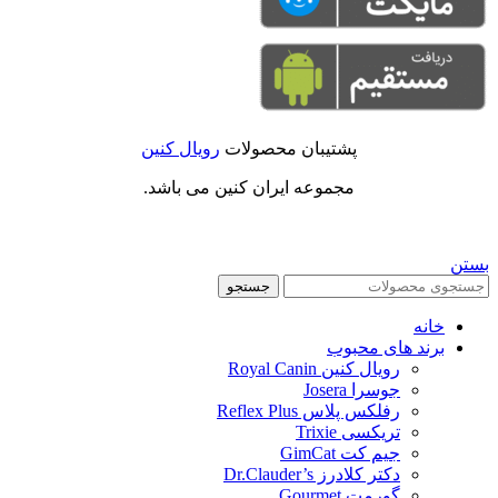
پشتیبان محصولات
رویال کنین
مجموعه ایران کنین می باشد.
بستن
جستجو
خانه
برند های محبوب
رویال کنین Royal Canin
جوسرا Josera
رفلکس پلاس Reflex Plus
تریکسی Trixie
جیم کت GimCat
دکتر کلادرز Dr.Clauder’s
گورمت Gourmet