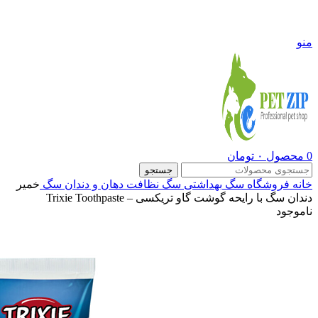
09108290600
منو
0
محصول
۰
تومان
جستجو
خانه
فروشگاه
سگ
بهداشتی سگ
نظافت دهان و دندان سگ
خمیر
دندان سگ با رایحه گوشت گاو تریکسی – Trixie Toothpaste
ناموجود