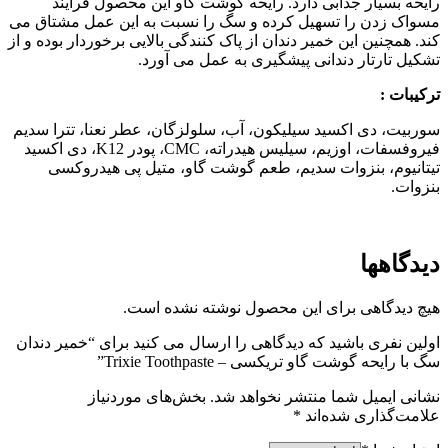
رایحه بسیار جذابی دارد. رایحه گوشت گاو این محصول فرایند
مسواک زدن را تسهیل کرده و سگ را نسبت به این عمل مشتاق می
کند. همچنین این خمیر دندان از پاک کنندگی بالایی برخوردار بوده و از
تشکیل تارتار دندانی پیشگیری به عمل می آورد.
ترکیبات :
سوربیت، دی اکسید سیلیکون، آب، سلولزگان، عطر نعنا، تترا سدیم
فیروفسفات، اوزیم
، سیلیس هیدراته، CMC، پودر K12، دی اکسید
تیتانیوم، بنزوات سدیم، طعم گوشت گاو، متیل پی هیدروکسی
بنزوات.
دیدگاهها
هیچ دیدگاهی برای این محصول نوشته نشده است.
اولین نفری باشید که دیدگاهی را ارسال می کنید برای “خمیر دندان
سگ با رایحه گوشت گاو تریکسی – Trixie Toothpaste”
نشانی ایمیل شما منتشر نخواهد شد.
بخش‌های موردنیاز
علامت‌گذاری شده‌اند
*