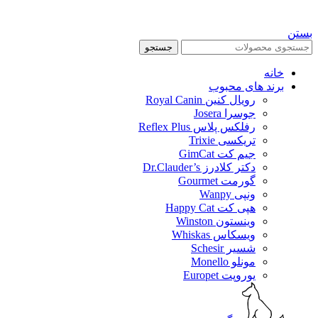
بستن
جستجو
خانه
برند های محبوب
رویال کنین Royal Canin
جوسرا Josera
رفلکس پلاس Reflex Plus
تریکسی Trixie
جیم کت GimCat
دکتر کلادرز Dr.Clauder’s
گورمت Gourmet
ونپی Wanpy
هپی کت Happy Cat
وینستون Winston
ویسکاس Whiskas
شسیر Schesir
مونلو Monello
یوروپت Europet