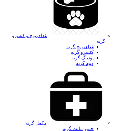
غذای پوچ و کنسرو
گربه
غذای پوچ گربه
کنسرو گربه
پودینگ گربه
ووم گربه
مکمل گربه
خمیر مالت گربه