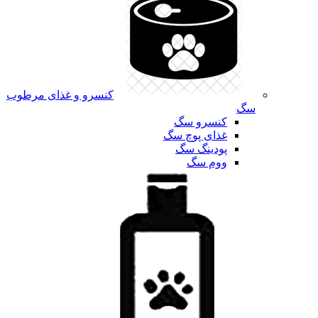
کنسرو و غذای مرطوب
سگ
کنسرو سگ
غذای پوچ سگ
پودینگ سگ
ووم سگ