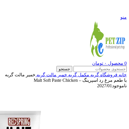
09108290600
منو
0
محصول
۰
تومان
جستجو
خانه
فروشگاه
گربه
مکمل گربه
خمیر مالت گربه
خمیر مالت گربه
با طعم مرغ رد اسپرینگ – Malt Soft Paste Chicken
ناموجود
2027/01