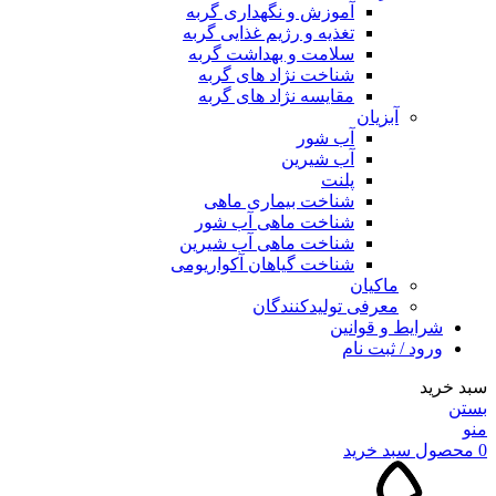
آموزش و نگهداری گربه
تغذیه و رژیم غذایی گربه
سلامت و بهداشت گربه
شناخت نژاد های گربه
مقایسه نژاد های گربه
آبزیان
آب شور
آب شیرین
پلنت
شناخت بیماری ماهی
شناخت ماهی آب شور
شناخت ماهی آب شیرین
شناخت گیاهان آکواریومی
ماکیان
معرفی تولیدکنندگان
شرایط و قوانین
ورود / ثبت نام
سبد خرید
بستن
منو
0
محصول
سبد خرید