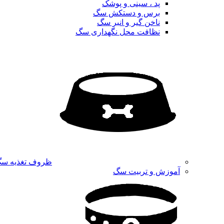
پد ، سینی و پوشک
برس و دستکش سگ
ناخن گیر و انبر سگ
نظافت محل نگهداری سگ
ظروف تغذیه س
آموزش و تربیت سگ