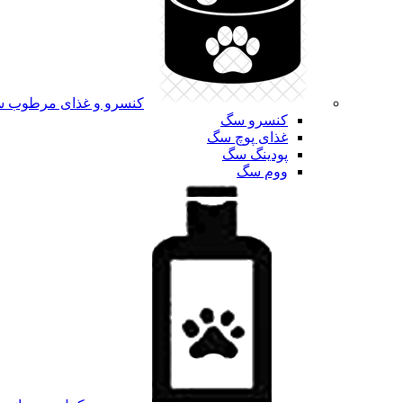
کنسرو و غذای مرطوب 
کنسرو سگ
غذای پوچ سگ
پودینگ سگ
ووم سگ