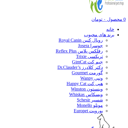
0
محصول
۰
تومان
خانه
برند های محبوب
رویال کنین Royal Canin
جوسرا Josera
رفلکس پلاس Reflex Plus
تریکسی Trixie
جیم کت GimCat
دکتر کلادرز Dr.Clauder’s
گورمت Gourmet
ونپی Wanpy
هپی کت Happy Cat
وینستون Winston
ویسکاس Whiskas
شسیر Schesir
مونلو Monello
یوروپت Europet