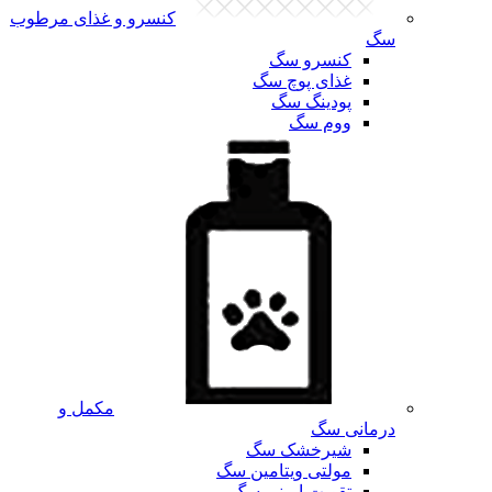
کنسرو و غذای مرطوب
سگ
کنسرو سگ
غذای پوچ سگ
پودینگ سگ
ووم سگ
مکمل و
درمانی سگ
شیرخشک سگ
مولتی ویتامین سگ
تقویت ایمنی سگ