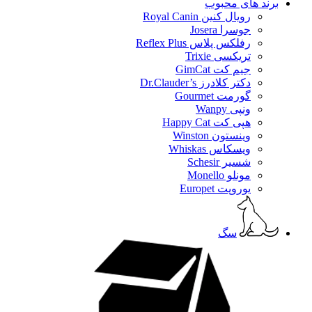
برند های محبوب
رویال کنین Royal Canin
جوسرا Josera
رفلکس پلاس Reflex Plus
تریکسی Trixie
جیم کت GimCat
دکتر کلادرز Dr.Clauder’s
گورمت Gourmet
ونپی Wanpy
هپی کت Happy Cat
وینستون Winston
ویسکاس Whiskas
شسیر Schesir
مونلو Monello
یوروپت Europet
سگ