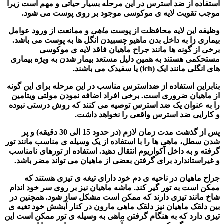
استفاده از ضد استرس در این مرحله بسیار حیاتی و مهم است زیرا
موجب تقویت لایه ی موکوسی موجود بر روی پوست می شود.
وظیفه این لایه محافظت از پوست
ماهی
و ممانعت از ورود عوامل
بیماری زا به داخل بدن ماهیو چسبیدن انگل ها به پوست می باشد.
برخی از گونه ها مانند جراح ماهیان فاقد لایه ی موکوسی
مستحکمی هستند به همین دلیل مستعد بیمار شدن به ویژه بیماری
های انگلی مانند ایک (ich) یا سفیدک می باشند.
بنابراین استفاده از ضداسترس مناسب در این مرحله برای این گونه
از ماهیان ضروری است. برخی افراد اضافه نمودن مولتی ویتامین
را به عنوان یک ضد استرس توصیه می کنند که روش درستی نبوده
و کارایی ضد استرس واقعی را نخواهد داشت.
پس از گذشت مدت زمان لازم (در حدود 15 الی 30 دقیقه) و پر
شدن سطل،
ماهی ها
را با استفاده از یک وسیله ی مناسب مانند تور
گرفته و به داخل آکواریوم انتقال دهید. استفاده از تورهای نامناسب
و غیراستاندارد برای گرفتن بعضی از ماهیان می تواند مضر باشد.
جراح ماهیان در ناحیه ی دم خود دارای تیغه ی تیزی هستند که
ممکن است به تور گیر کند. ماشه ماهیان نیز بر روی سر خود اندام
شاخ مانند تیزی دارند که ممکن است مشکل ساز شود. همچنین در
بین دلقک ماهیان نیز دلقک ماهی مارون در کنار آبشش خود تغیه ی
تیزی دارد که به هنگام گرفتن ماهی به وسیله ی تور ممکن است این