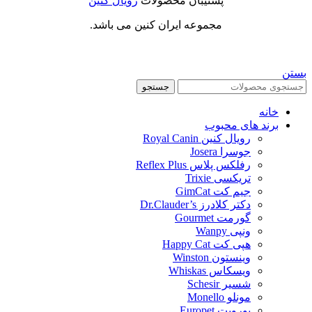
پشتیبان محصولات
رویال کنین
مجموعه ایران کنین می باشد.
بستن
جستجو
خانه
برند های محبوب
رویال کنین Royal Canin
جوسرا Josera
رفلکس پلاس Reflex Plus
تریکسی Trixie
جیم کت GimCat
دکتر کلادرز Dr.Clauder’s
گورمت Gourmet
ونپی Wanpy
هپی کت Happy Cat
وینستون Winston
ویسکاس Whiskas
شسیر Schesir
مونلو Monello
یوروپت Europet