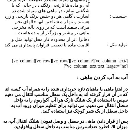
آبی و ماده ها نارنجی رنگند ، در حالی که با
شگفتی تمام ، در ماهی های متولد شده در
جنسیت :
اسارت ، گاهی هر دو جنس برنگ نارنجی و زرد
هستند و تنها راه شناختن آنها خالهای تخم
مرغی سفید است که بر روی باله مخرجی
ماهی نر بیشتر و بزرگتر از ماده هاست .
دهانزا . نر از محدوده غار محل تولید مثل و
تولید مثل :
اقامت ماده با تعصب فراوان پاسداری می کند
.
[/vc_column_text][/vc_column][/vc_row][vc_row][vc_column]
[vc_column_text text_larger=”no”]
آب به آب کردن ماهی :
در ابتدا ماهی یا ماهیان تازه خریداری شده را به همراه آب کیسه ای
که در آن قرار گرفته اند به داخل یک سطل مناسب انتقال می دهیم
سپس با استفاده از یک شلنگ نازک هوا آب آکواریوم را به داخل
سطل انتقال می دهیم. می توانید برای تنظیم میزان ورود آب به
داخل سطل از یک شیر کوچک نیز استفاده کنید.
پس از قرار دادن
ماهی
در سطل و وصل نمودن شلنگ انتقال آب، به
میزان 20 قطره ضداسترس مناسب به داخل سطل بیافزایدید.