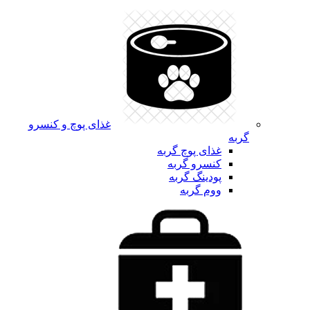
غذای پوچ و کنسرو
گربه
غذای پوچ گربه
کنسرو گربه
پودینگ گربه
ووم گربه