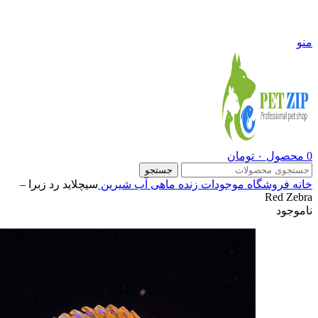
09108290600
منو
0
محصول
۰
تومان
جستجو
خانه
فروشگاه
موجودات زنده
ماهی آب شیرین
سیچلاید رد زبرا –
Red Zebra
ناموجود