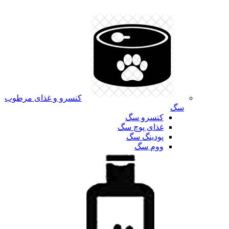
کنسرو و غذای مرطوب
سگ
کنسرو سگ
غذای پوچ سگ
پودینگ سگ
ووم سگ