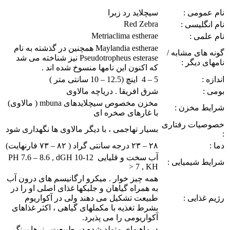
نام عمومی :
سیچلاید رد زبرا
Red Zebra
نام انگلیسی :
Metriaclima estherae
نام علمی :
Maylandia estherae همچنین در گذشته به نام
گونه های مشابه /
Pseudotropheus esterase نیز شناخته می شد
نامهای دیگر :
که اکنون این نامها منسوخ شده اند .
اندازه :
5 – 4 اینچ (12.5 – 10 سانتی متر )
بومی :
شرق افريقا . دریاچه مالاوی
مخزن مخصوص سیچلایدهای mbuna ( مالاوی)
شرایط مخزن :
با غارهای صخره ای
خصوصیات رفتاری
بسیار تهاجمی ، با دیگر مالاوی ها نگهداری شود
:
دما :
۲۸ – ۲۳ درجه سانتی گراد ( ۸۲ – ۷۳ فارنهایت)
آب سخت و قلیایی 12-10 PH 7.6 – 8.6 , dGH
شرایط شیمیایی :
> 7 , KH
همه چیز خوار . میکرو ارگانیسم های درون آب
به همراه گیاهان و جلبکها غذای اصلی او را در
رژیم غذایی :
طبیعت تشکیل می دهند ولی در آکواریوم
بشرط تغذیه با مکملهای گیاهی ، اکثر غذاهای
آکواریومی را می پذیرد.
درماهیهای متولد شده در طبیعت ، نرها برنگ