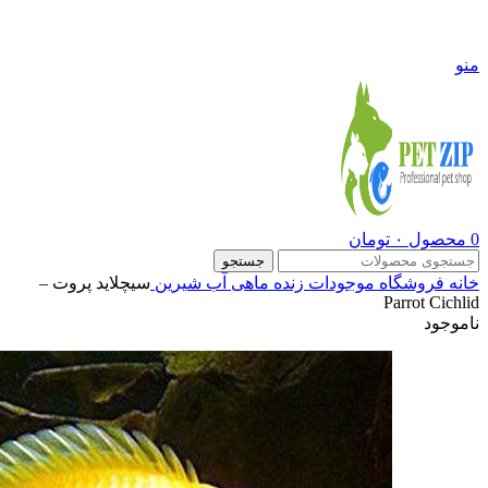
09108290600
منو
0
محصول
۰
تومان
جستجو
خانه
فروشگاه
موجودات زنده
ماهی آب شیرین
سیچلاید پروت –
Parrot Cichlid
ناموجود