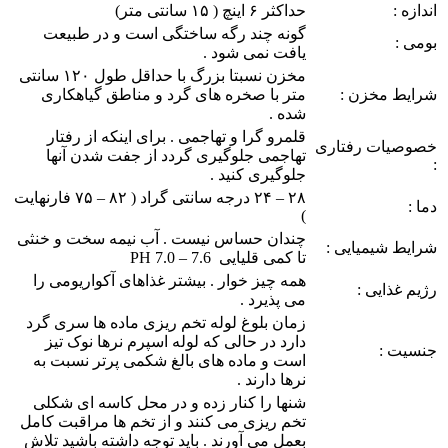
اندازه :
حداکثر ۶ اینچ ( ۱۵ سانتی متر)
گونه چند رگه ساختگی است و در طبیعت
بومی :
یافت نمی شود .
مخزن نسبتا بزرگ با حداقل طول ۱۲۰ سانتی
شرایط مخزن :
متر با صخره های گرد و مناطق گیاهکاری
شده .
قلمرو گرا و تهاجمی . برای اینکه از رفتار
خصوصیات رفتاری
تهاجمی جلوگیری گردد از جفت شدن آنها
:
جلوگیری کنید .
۲۸ – ۲۴ درجه سانتی گراد ( ۸۲ – ۷۵ فارنهایت
دما :
)
چندان حساس نیست . آب نیمه سخت و خنثی
شرایط شیمیایی :
تا کمی قلیایی PH 7.0 – 7.6
همه چیز خوار . بیشتر غذاهای آکواریومی را
رژیم غذایی :
می پذیرد .
زمان بلوغ لوله تخم ریزی ماده ها سری گرد
دارد در حالی که لوله اسپرم نرها نوک تیز
جنسیت :
است و ماده های بالغ شکمی پرتر نسبت به
نرها دارند .
شنها را کنار زده و در محل کاسه ای شکلی
تخم ریزی می کنند و از تخم ها مراقبت کامل
بعمل می آورند . باید توجه داشته باشید تلاش