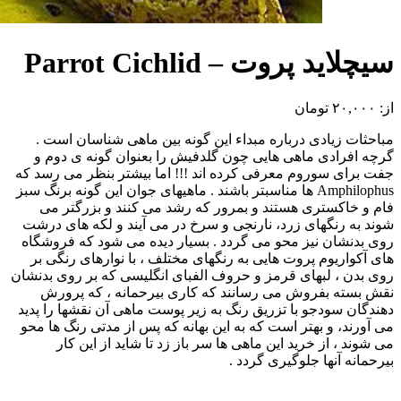
سیچلاید پروت – Parrot Cichlid
از:
۲۰,۰۰۰
تومان
مباحثات زیادی درباره مبداء این گونه بین ماهی شناسان است .
گرچه افرادی ماهی هایی چون گلدفیش را بعنوان گونه ی دوم و
جفت برای سوروم معرفی کرده اند !!! اما بیشتر بنظر می رسد که
Amphilophus ها مناسبتر باشند . ماهیهای جوان این گونه برنگ سبز
فام و خاکستری هستند و بمرور که رشد می کنند و بزرگتر می
شوند به رنگهای زرد، نارنجی و سرخ در می آیند و لکه های درشت
روی بدنشان نیز محو می گردد . بسیار دیده می شود که فروشگاه
های آکواریوم پروت هایی به رنگهای مختلف ، با نوارهای رنگی بر
روی بدن ، لبهای قرمز و حروف الفبای انگلیسی که بر روی بدنشان
نقش بسته بفروش می رسانند که کاری بیرحمانه ، که پرورش
دهندگان سودجو با تزریق رنگ به زیر پوست ماهی آن نقشها را پدید
می آورند، و بهتر است که به این بهانه که پس از مدتی رنگ ها محو
می شوند ، از خرید این ماهی ها سر باز زد تا شاید از این کار
بیرحمانه آنها جلوگیری گردد .