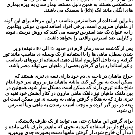
مستحکمی هستند به همین دلیل مستعد بیمار شدن به ویژه بیماری
های انگلی مانند ایک (ich) یا سفیدک می باشند.
بنابراین استفاده از ضداسترس مناسب در این مرحله برای این گونه
از ماهیان ضروری است. برخی افراد اضافه نمودن مولتی ویتامین
را به عنوان یک ضد استرس توصیه می کنند که روش درستی نبوده
و کارایی ضد استرس واقعی را نخواهد داشت.
پس از گذشت مدت زمان لازم (در حدود 15 الی 30 دقیقه) و پر
شدن سطل،
ماهی ها
را با استفاده از یک وسیله ی مناسب مانند تور
گرفته و به داخل آکواریوم انتقال دهید. استفاده از تورهای نامناسب
و غیراستاندارد برای گرفتن بعضی از ماهیان می تواند مضر باشد.
جراح ماهیان در ناحیه ی دم خود دارای تیغه ی تیزی هستند که
ممکن است به تور گیر کند. ماشه ماهیان نیز بر روی سر خود اندام
شاخ مانند تیزی دارند که ممکن است مشکل ساز شود. همچنین در
بین دلقک ماهیان نیز دلقک ماهی مارون در کنار آبشش خود تغیه ی
تیزی دارد که به هنگام گرفتن ماهی به وسیله ی تور ممکن است این
تیغه در تور گیر کرده و موجب آسیب رسدن به ماهی و یا استرس
آن شود.
برای گرفتن این ماهیان حتی می توانید از یک ظرف پلاستیکی
سوراخ دار نیز استفاده کنید به نحوی که ماهیدر ظرف باقی مانده و
آب از آن خارج شود. از گرفتن ماهیبا دست بصورت جدی بپرهیزید