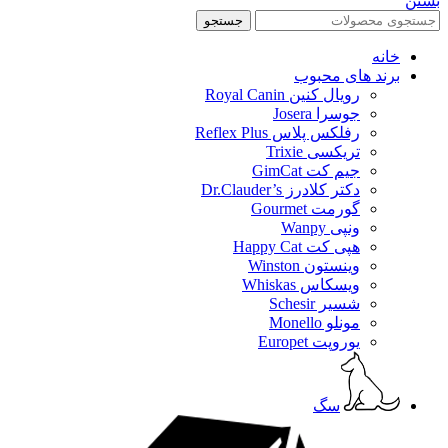
بستن
جستجو
خانه
برند های محبوب
رویال کنین Royal Canin
جوسرا Josera
رفلکس پلاس Reflex Plus
تریکسی Trixie
جیم کت GimCat
دکتر کلادرز Dr.Clauder’s
گورمت Gourmet
ونپی Wanpy
هپی کت Happy Cat
وینستون Winston
ویسکاس Whiskas
شسیر Schesir
مونلو Monello
یوروپت Europet
سگ