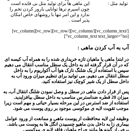
تولید مثل :
این ماهی ها برای تولید مثل بی فایده است
چون اسپرم نرها توانایی بارور کردن تخم را
ندارد و این امر تنها با روشهای خاص امکان
پذیر است .
[/vc_column_text][/vc_column][/vc_row][vc_row][vc_column]
[vc_column_text text_larger=”no”]
آب به آب کردن ماهی :
در ابتدا ماهی یا ماهیان تازه خریداری شده را به همراه آب کیسه ای
که در آن قرار گرفته اند به داخل یک سطل مناسب انتقال می دهیم
سپس با استفاده از یک شلنگ نازک هوا آب آکواریوم را به داخل
سطل انتقال می دهیم. می توانید برای تنظیم میزان ورود آب به
داخل سطل از یک شیر کوچک نیز استفاده کنید.
پس از قرار دادن
ماهی
در سطل و وصل نمودن شلنگ انتقال آب، به
میزان 20 قطره ضداسترس مناسب به داخل سطل بیافزایدید.
استفاده از ضد استرس در این مرحله بسیار حیاتی و مهم است زیرا
موجب تقویت لایه ی موکوسی موجود بر روی پوست می شود.
وظیفه این لایه محافظت از پوست
ماهی
و ممانعت از ورود عوامل
بیماری زا به داخل بدن ماهیو چسبیدن انگل ها به پوست می باشد.
برخی از گونه ها مانند جراح ماهیان فاقد لایه ی موکوسی