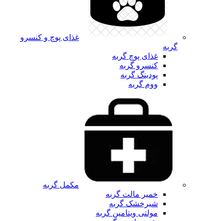
غذای پوچ و کنسرو
گربه
غذای پوچ گربه
کنسرو گربه
پودینگ گربه
ووم گربه
مکمل گربه
خمیر مالت گربه
شیرخشک گربه
مولتی ویتامین گربه