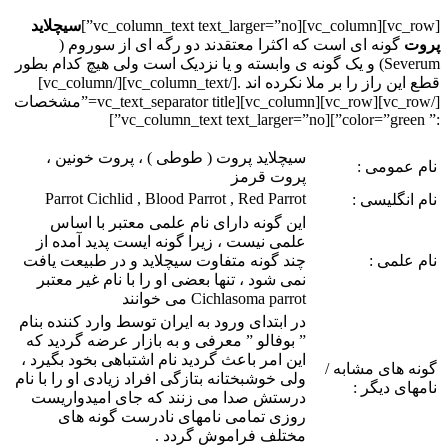
[vc_row][vc_column][vc_column_text text_larger=”no”]
سیچلاید
پروت
گونه ای است که اکثرا معتقدند دو رگه ای از سوروم (
Severum) و یک گونه ی وابسته و یا نزدیک است ولی هیچ کدام بطور
قطع این راز را بر ملا نکرده اند .
[/vc_column_text][/vc_column]
[/vc_row][vc_row][vc_column][vc_text_separator title=”مشخصات
:” color=”green”][vc_column_text text_larger=”no”]
سیچلاید پروت ( طوطی ) ، پروت خونین ،
نام عمومی :
پروت قرمز
Parrot Cichlid , Blood Parrot , Red Parrot
نام انگلیسی :
این گونه دارای نام علمی معتبر با اساس
علمی نیست ، زیرا گونه ایست پدید آمده از
نام علمی :
چند گونه متفاوت سیچلاید و در طبیعت یافت
نمی شود ، تنها بعضی او را با نام غیر معتبر
Cichlasoma parrot می خوانند
در ابتدای ورود به ایران توسط وارد کننده بنام
” بوفالو ” معرفی و به بازار عرضه گردید که
این امر باعث گردید نام اشتباهی بخود بگیرد ،
گونه های مشابه /
ولی خوشبختانه بتازگی افراد زیادی او را با نام
نامهای دیگر :
درستش صدا می زنند که جای امیدواریست
روزی تمامی نامهای نادرست گونه های
مختلف فراموش گردد .