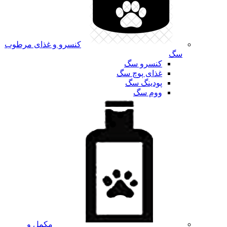
کنسرو و غذای مرطوب
سگ
کنسرو سگ
غذای پوچ سگ
پودینگ سگ
ووم سگ
مکمل و