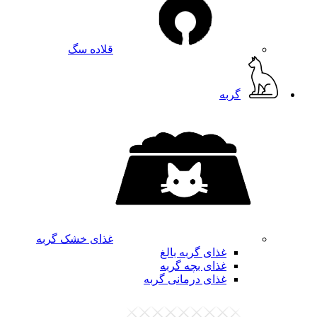
قلاده سگ
گربه
غذای خشک گربه
غذای گربه بالغ
غذای بچه گربه
غذای درمانی گربه