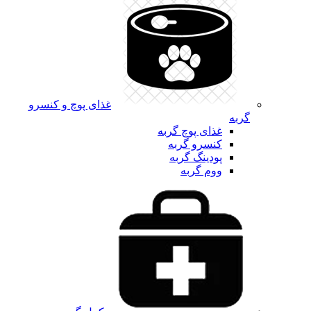
غذای پوچ و کنسرو
گربه
غذای پوچ گربه
کنسرو گربه
پودینگ گربه
ووم گربه