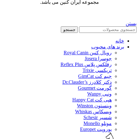
مجموعه ایران کنین می باشد.
بستن
جستجو
خانه
برند های محبوب
رویال کنین Royal Canin
جوسرا Josera
رفلکس پلاس Reflex Plus
تریکسی Trixie
جیم کت GimCat
دکتر کلادرز Dr.Clauder’s
گورمت Gourmet
ونپی Wanpy
هپی کت Happy Cat
وینستون Winston
ویسکاس Whiskas
شسیر Schesir
مونلو Monello
یوروپت Europet