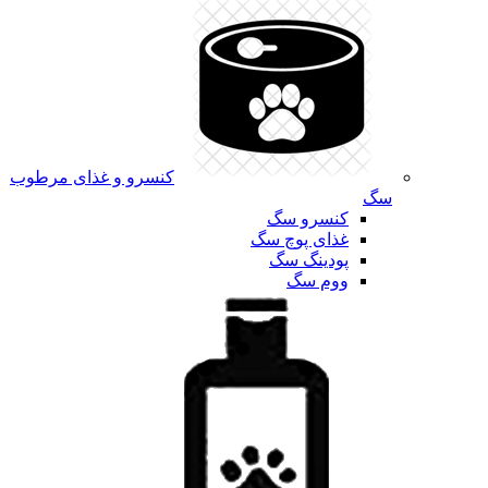
کنسرو و غذای مرطوب
سگ
کنسرو سگ
غذای پوچ سگ
پودینگ سگ
ووم سگ