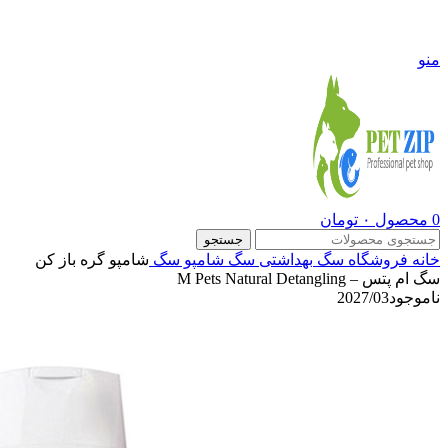
09108290600
منو
0
محصول
۰
تومان
جستجو
خانه
فروشگاه
سگ
بهداشتی سگ
شامپو سگ
شامپو گره باز کن
سگ ام پتس – M Pets Natural Detangling
ناموجود
2027/03