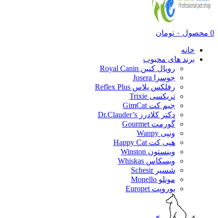
0
محصول
۰
تومان
خانه
برند های محبوب
رویال کنین Royal Canin
جوسرا Josera
رفلکس پلاس Reflex Plus
تریکسی Trixie
جیم کت GimCat
دکتر کلادرز Dr.Clauder’s
گورمت Gourmet
ونپی Wanpy
هپی کت Happy Cat
وینستون Winston
ویسکاس Whiskas
شسیر Schesir
مونلو Monello
یوروپت Europet