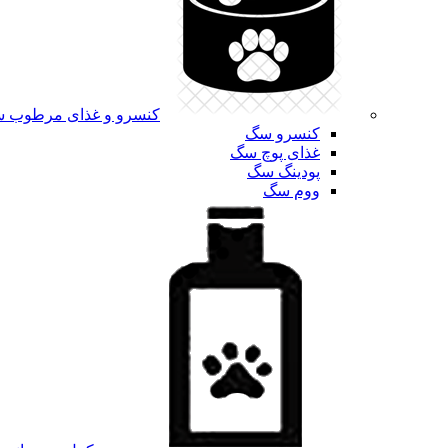
کنسرو و غذای مرطوب 
کنسرو سگ
غذای پوچ سگ
پودینگ سگ
ووم سگ