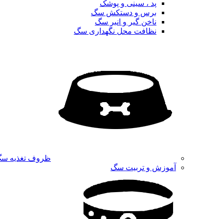
پد ، سینی و پوشک
برس و دستکش سگ
ناخن گیر و انبر سگ
نظافت محل نگهداری سگ
ظروف تغذیه س
آموزش و تربیت سگ