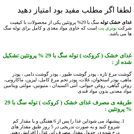
لطفا اگر مطلب مفید بود امتیاز دهید
غذای خشک توله
سگ با 29% پروتئین یکی از محصولات با کیفیت
شرکت
نوتری پت
است که حاوی مواد مغذی و کامل برای توله سگ
ها می باشد.
غذای خشک ( کروکت ) توله سگ با 29 % پروتئین تشکیل
شده از :
گوشت مرغ تازه ، پودر گوشت طیور ، پودر گوشت دامی ، پودر
ماهی، پودر استخوان، غلات، پودر تخم مرغ کامل، لیزین، ماکارونی،
روغن گیاهی، روغن حیوانی، آنتی اکسیدان ، متیونین، مولتی ویتامین
مواد معدنی بدون مواد قندی
طریقه ی مصرف غذای خشک ( کروکت ) توله سگ با 29
% پروتئین :
پیشنهاد می شوداین غذا را پس از 6 هفتگی و با مقدار کم
شروع کنید و به صورت تدریجی در 5 روز طبق مقدار های
درج شده در جدول مقدار مصرف این غذا را افزایش دهید.