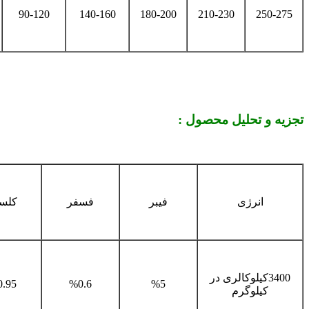
90-120
140-160
180-200
210-230
250-275
تجزیه و تحلیل محصول :
انرژی
فیبر
فسفر
کلس
3400کیلو
کالری در
.95
%0.6
%5
کیلوگرم