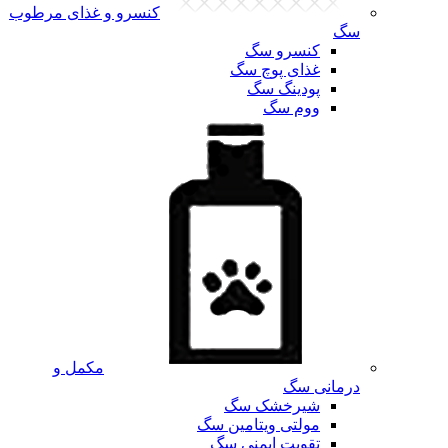
کنسرو و غذای مرطوب
سگ
کنسرو سگ
غذای پوچ سگ
پودینگ سگ
ووم سگ
مکمل و
درمانی سگ
شیرخشک سگ
مولتی ویتامین سگ
تقویت ایمنی سگ