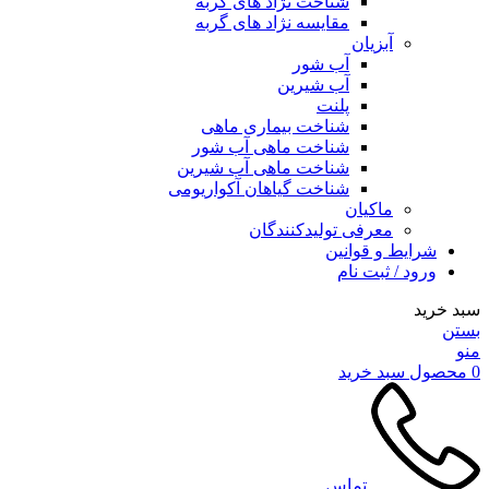
شناخت نژاد های گربه
مقایسه نژاد های گربه
آبزیان
آب شور
آب شیرین
پلنت
شناخت بیماری ماهی
شناخت ماهی آب شور
شناخت ماهی آب شیرین
شناخت گیاهان آکواریومی
ماکیان
معرفی تولیدکنندگان
شرایط و قوانین
ورود / ثبت نام
سبد خرید
بستن
منو
0
محصول
سبد خرید
تماس