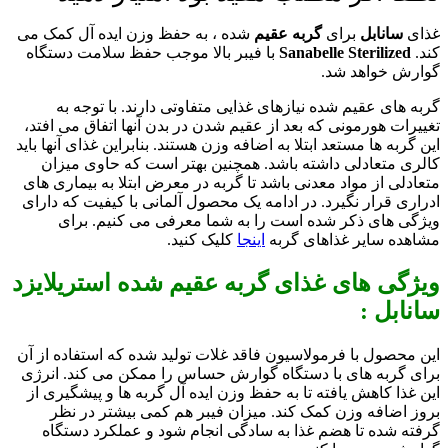
غذای
سانابل
برای
گربه
عقیم
شده ، به حفظ وزن ایده آل کمک می
کند.
Sanabelle Sterilized
با فیبر بالا موجب حفظ سلامت دستگاه
گوارش خواهد شد.
گربه های عقیم شده نیازهای غذایی متفاوتی دارند. با توجه به
تغییرات هورمونی که بعد از عقیم شدن در بدن آنها اتفاق می افتد،
این گربه ها مستعد ابتلا به اضافه وزن هستند. بنابراین غذای آنها باید
کالری متعادلی داشته باشد. همچنین بهتر است که حاوی میزان
متعادلی از مواد معدنی باشد تا گربه در معرض ابتلا به بیماری های
ادراری قرار نگیرد. در ادامه یک محصول آلمانی با کیفیت که دارای
ویژگی های ذکر شده است را به شما معرفی می کنیم. برای
مشاهده سایر غذاهای گربه
اینجا
کلیک کنید.
ویژگی های غذای گربه عقیم شده استریلایزد
سانابل :
این محصول با فرمولاسیون فاقد غلات تولید شده که استفاده از آن
برای گربه های با دستگاه گوارش حساس را ممکن می کند. انرژی
این غذا کاهش یافته تا به حفظ وزن ایده آل گربه ها و پیشگیری از
بروز اضافه وزن کمک کند. میزان فیبر هم کمی بیشتر در نظر
گرفته شده تا هضم غذا به سادگی انجام شود و عملکرد دستگاه