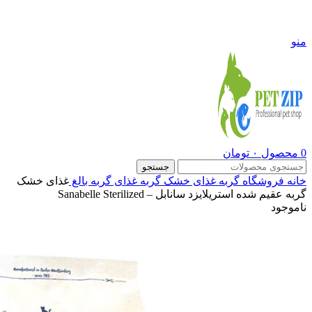
09108290600
منو
0
محصول
۰
تومان
جستجو
خانه
فروشگاه
گربه
غذای خشک گربه
غذای گربه بالغ
غذای خشک
گربه عقیم شده استریلایزد سانابل – Sanabelle Sterilized
ناموجود