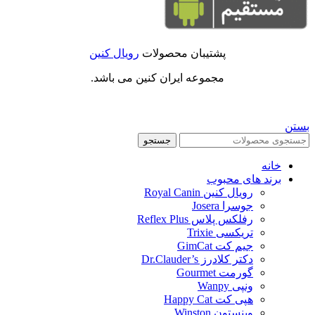
پشتیبان محصولات
رویال کنین
مجموعه ایران کنین می باشد.
بستن
جستجو
خانه
برند های محبوب
رویال کنین Royal Canin
جوسرا Josera
رفلکس پلاس Reflex Plus
تریکسی Trixie
جیم کت GimCat
دکتر کلادرز Dr.Clauder’s
گورمت Gourmet
ونپی Wanpy
هپی کت Happy Cat
وینستون Winston