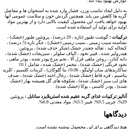
گوارش بهبود پیدا کند.
به دلیل ایجاد تناسب وزن، فشار وارد شده به استخوان ها و مفاصل
گربه ها کاهش می یابد. همچنین گردش خون و سلامت عمومی آنها
بهبود خواهد یافت. این محصول کیفیت بالایی دارد و از بهترین مواد
اولیه برای تولید آن استفاده شده است.
ترکیبات :
گوشت طیور (تازه ، 20 درصد) ، پروتئین طیور (خشک) ،
نشاسته سیب زمینی ، سیب زمینی (خشک) ، جگر تازه (5 درصد) ،
کنجاله کبد ، تفاله چغندر خشک (شکر حذف شده) ، پروتئین
هیدرولیز شده ، فیبر نخود ، الیاف سلولز ، سبزیجات (خشک شده) ،
دانه کتان ، روغن ماهی قزل آلا ، تخم مرغ پودر شده ، پودر ماهی ،
نخود فرنگی (خشک شده) ، مخمر (خشک شده ، شامل 0.1٪
ساکاریدهای منان اولیگو ، 0.06٪ بتا گلوکان) ، کربنات کلسیم ، کلرید
پتاسیم ، قره قاط (خشک شده) ، زغال اخته (خشک شده) ، صدف
های لب سبز (خشک شده) ، شکوفه های گل همیشه بهار (خشک
شده) ، پودر کاسنی ، یوکا (خشک شده).
آنالیز ترکیبات غذای گربه عقیم شده استریلایزد سانابل :
پروتئین
29%، چربی 9.5%، فیبر 5.5%، مواد معدنی 6.8%.
دیدگاهها
هیچ دیدگاهی برای این محصول نوشته نشده است.