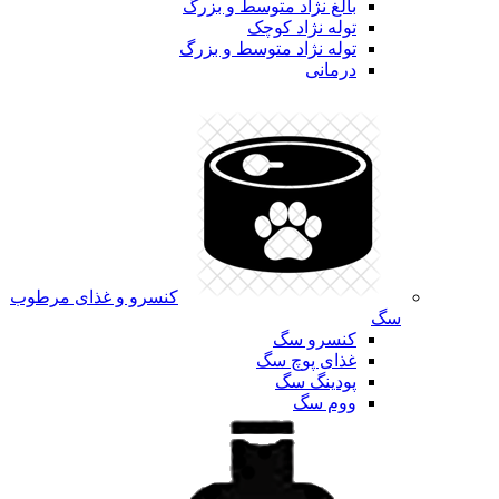
بالغ نژاد متوسط و بزرگ
توله نژاد کوچک
توله نژاد متوسط و بزرگ
درمانی
کنسرو و غذای مرطوب
سگ
کنسرو سگ
غذای پوچ سگ
پودینگ سگ
ووم سگ