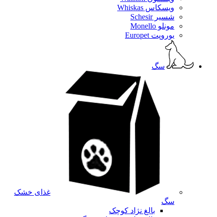
ویسکاس Whiskas
شسیر Schesir
مونلو Monello
یوروپت Europet
سگ
غذای خشک
سگ
بالغ نژاد کوچک