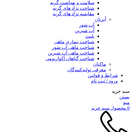
سلامت و بهداشت گربه
شناخت نژاد های گربه
مقایسه نژاد های گربه
آبزیان
آب شور
آب شیرین
پلنت
شناخت بیماری ماهی
شناخت ماهی آب شور
شناخت ماهی آب شیرین
شناخت گیاهان آکواریومی
ماکیان
معرفی تولیدکنندگان
شرایط و قوانین
ورود / ثبت نام
سبد خرید
بستن
منو
0
محصول
سبد خرید