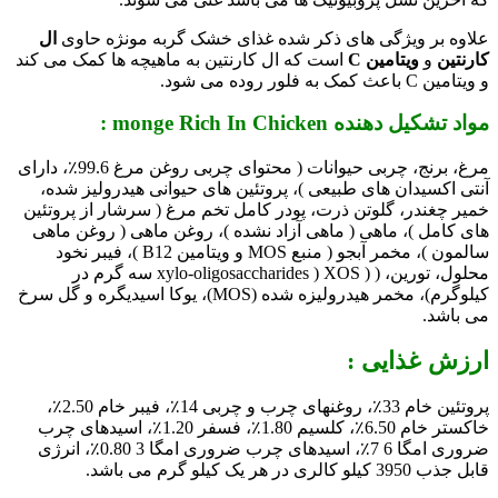
علاوه بر ویژگی های ذکر شده غذای خشک گربه مونژه حاوی
ال
کارنتین
و
ویتامین C
است که ال کارنتین به ماهیچه ها کمک می کند
و ویتامین C باعث کمک به فلور روده می شود.
مواد تشکیل دهنده monge Rich In Chicken :
مرغ، برنج، چربی حیوانات ( محتوای چربی روغن مرغ 99.6٪، دارای
آنتی اکسیدان های طبیعی )، پروتئین های حیوانی هیدرولیز شده،
خمیر چغندر، گلوتن ذرت، پودر کامل تخم مرغ ( سرشار از پروتئین
های کامل )، ماهی ( ماهی آزاد نشده )، روغن ماهی ( روغن ماهی
سالمون )، مخمر آبجو ( منبع MOS و ویتامین B12 )، فیبر نخود
محلول، تورین، ( ( XOS ( xylo-oligosaccharides سه گرم در
کیلوگرم)،
مخمر هیدرولیزه شده (MOS)، یوکا اسیدیگره و گل سرخ
می باشد.
ارزش غذایی :
پروتئین خام 33٪، روغنهای چرب و چربی 14٪، فیبر خام 2.50٪،
خاکستر خام 6.50٪، کلسیم 1.80٪، فسفر 1.20٪، اسیدهای چرب
ضروری امگا 6 7٪، اسیدهای چرب ضروری امگا 3 0.80٪، انرژی
قابل جذب 3950 کیلو کالری در هر یک کیلو گرم می باشد.