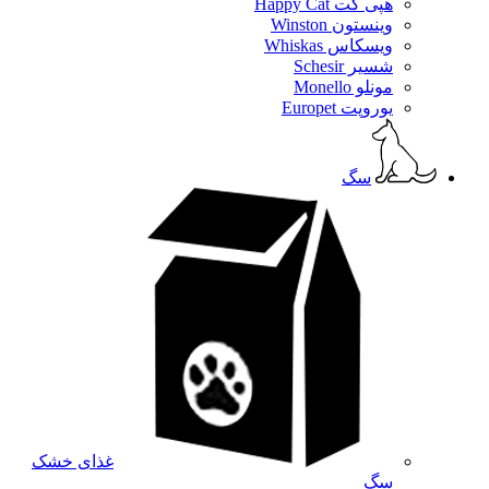
هپی کت Happy Cat
وینستون Winston
ویسکاس Whiskas
شسیر Schesir
مونلو Monello
یوروپت Europet
سگ
غذای خشک
سگ