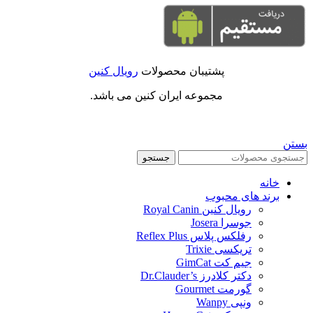
پشتیبان محصولات
رویال کنین
مجموعه ایران کنین می باشد.
بستن
جستجو
خانه
برند های محبوب
رویال کنین Royal Canin
جوسرا Josera
رفلکس پلاس Reflex Plus
تریکسی Trixie
جیم کت GimCat
دکتر کلادرز Dr.Clauder’s
گورمت Gourmet
ونپی Wanpy