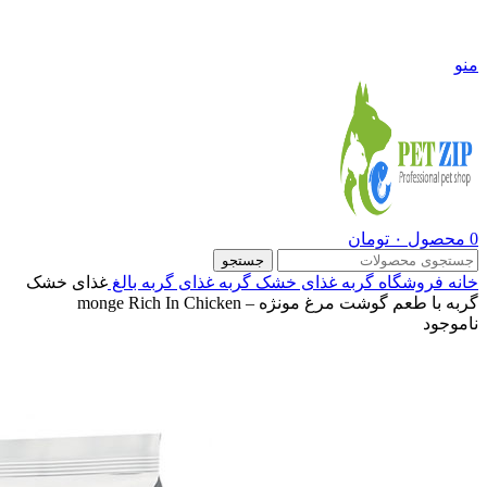
09108290600
منو
0
محصول
۰
تومان
جستجو
خانه
فروشگاه
گربه
غذای خشک گربه
غذای گربه بالغ
غذای خشک
گربه با طعم گوشت مرغ مونژه – monge Rich In Chicken
ناموجود