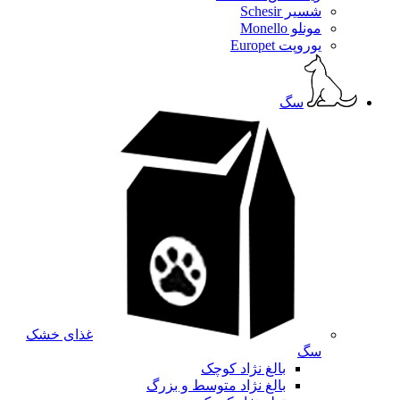
شسیر Schesir
مونلو Monello
یوروپت Europet
سگ
غذای خشک
سگ
بالغ نژاد کوچک
بالغ نژاد متوسط و بزرگ