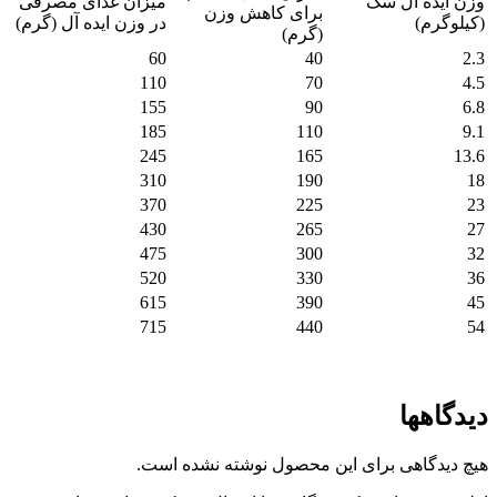
وزن ایده آل سگ
میزان غذای مصرفی
برای کاهش وزن
(کیلوگرم)
در وزن ایده آل (گرم)
(گرم)
60
40
2.3
110
70
4.5
155
90
6.8
185
110
9.1
245
165
13.6
310
190
18
370
225
23
430
265
27
475
300
32
520
330
36
615
390
45
715
440
54
دیدگاهها
هیچ دیدگاهی برای این محصول نوشته نشده است.