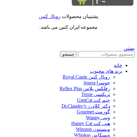
پشتیبان محصولات
رویال کنین
مجموعه ایران کنین می باشد.
بستن
جستجو
خانه
برند های محبوب
رویال کنین Royal Canin
جوسرا Josera
رفلکس پلاس Reflex Plus
تریکسی Trixie
جیم کت GimCat
دکتر کلادرز Dr.Clauder’s
گورمت Gourmet
ونپی Wanpy
هپی کت Happy Cat
وینستون Winston
ویسکاس Whiskas