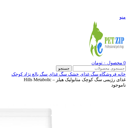
09108290600
منو
0
محصول
۰
تومان
جستجو
خانه
فروشگاه
سگ
غذای خشک سگ
غذای سگ بالغ نژاد کوچک
غذای رژیمی سگ کوچک متابولیک هیلز – Hills Metabolic
ناموجود