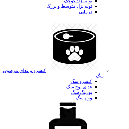
توله نژاد کوچک
توله نژاد متوسط و بزرگ
درمانی
کنسرو و غذای مرطوب
سگ
کنسرو سگ
غذای پوچ سگ
پودینگ سگ
ووم سگ