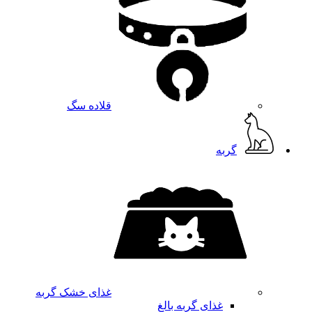
قلاده سگ
گربه
غذای خشک گربه
غذای گربه بالغ