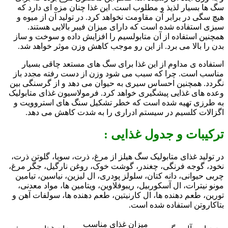
سگ ها بسیار لذیذ و مطلوب است. این غذا چنان مزه ای دارد که
هیچ سگی در برابر آن مقاومت نخواهد کرد. در تولید آن از میوه و
سبزی استفاده شده است که دارای میزان فیبر بالایی هستند.
همچنین استفاده از آن متابولسیم را افزایش داده و سوخت و ساز
بدن را بالا می برد. از این رو موجب کاهش وزن موثر خواهد شد.
استفاده ی مداوم از این غذا برای سگ های مستعد چاقی بسیار
مناسب است. چرا که سبب می شود وزن از دست رفته مجدد باز
نگردد. همچنین احساس سیری به حیوان می دهد و از گرسنگی بین
وعده های غذایی پیشگیری خواهد کرد. فرمولاسیون غذای متابولیک
به طرزی تهیه شده است که خطر تشکیل سنگ های استروویت و
اگزالات کلسیم در سیستم ادراری را به شدت کاهش می دهد.
ترکیبات و جدول غذایی :
در تولید غذای متابولیک سگ هیلز از مرغ، ذرت، سویا، گلوتن ذرت،
نخود، گوجه فرنگی، چغندر، گوشت خوک، روغن نارگیل، جگر مرغ،
چربی حیوانی، دانه کتان، سلولز پودری، ال لیزین، نیاسین، تیامین
مونو نیترات، ال آسکوربیل، ریبوفلاوین، ویتامین ها، مواد معدنی،
تورین، طعم دهنده ها، ال کارنیتین، طعم دهنده ها، سولفات آهن و
بتاکاروتن استفاده شده است.
میزان غذای مناسب