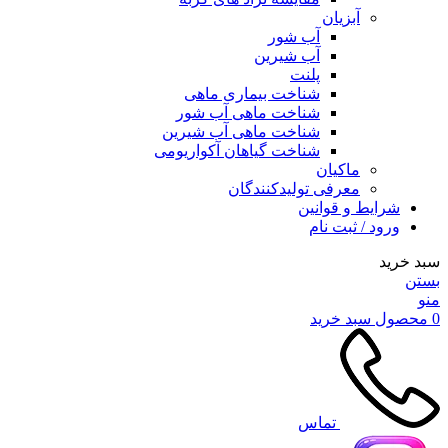
آبزیان
آب شور
آب شیرین
پلنت
شناخت بیماری ماهی
شناخت ماهی آب شور
شناخت ماهی آب شیرین
شناخت گیاهان آکواریومی
ماکیان
معرفی تولیدکنندگان
شرایط و قوانین
ورود / ثبت نام
سبد خرید
بستن
منو
0
محصول
سبد خرید
تماس