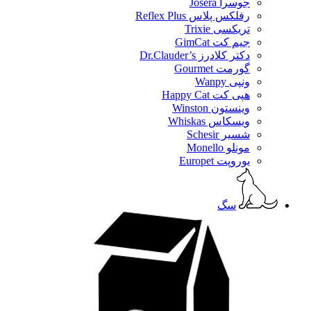
جوسرا Josera
رفلکس پلاس Reflex Plus
تریکسی Trixie
جیم کت GimCat
دکتر کلادرز Dr.Clauder’s
گورمت Gourmet
ونپی Wanpy
هپی کت Happy Cat
وینستون Winston
ویسکاس Whiskas
شسیر Schesir
مونلو Monello
یوروپت Europet
سگ