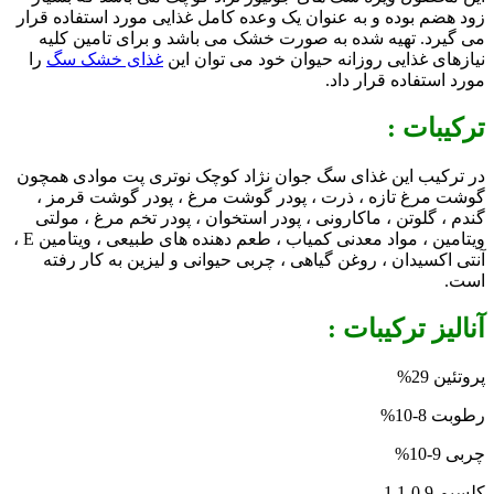
زود هضم بوده و به عنوان یک وعده کامل غذایی مورد استفاده قرار
می گیرد. تهیه شده به صورت خشک می باشد و برای تامین کلیه
نیازهای غذایی روزانه حیوان خود می توان این
غذای خشک سگ
را
مورد استفاده قرار داد.
ترکیبات :
در ترکیب این غذای سگ جوان نژاد کوچک نوتری پت موادی همچون
گوشت مرغ تازه ، ذرت ، پودر گوشت مرغ ، پودر گوشت قرمز ،
گندم ، گلوتن ، ماکارونی ، پودر استخوان ، پودر تخم مرغ ، مولتی
ویتامین ، مواد معدنی کمیاب ، طعم دهنده های طبیعی ، ویتامین E ،
آنتی اکسیدان ، روغن گیاهی ، چربی حیوانی و لیزین به کار رفته
است.
آنالیز ترکیبات :
پروتئین 29%
رطوبت 8-10%
چربی 9-10%
کلسیم 0.9-1.1