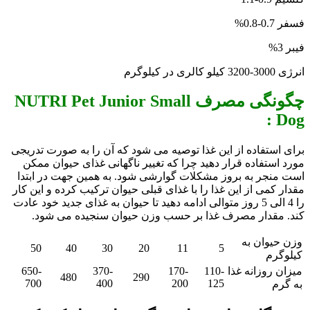
فسفر 0.7-0.8%
فیبر 3%
انرژی 3000-3200 کیلو کالری در کیلوگرم
چگونگی مصرف NUTRI Pet Junior Small
Dog :
برای استفاده از این غذا توصیه می شود که آن را به صورت تدریجی
مورد استفاده قرار دهید چرا که تغییر ناگهانی غذای حیوان ممکن
است منجر به بروز مشکلات گوارشی شود. به همین جهت در ابتدا
مقدار کمی از این غذا را با غذای قبلی حیوان ترکیب کرده و این کار
را 4 الی 5 روز متوالی ادامه دهید تا حیوان به غذای جدید خود عادت
کند. مقدار مصرف غذا بر حسب وزن حیوان سنجیده می شود.
وزن حیوان به
50
40
30
20
11
5
کیلوگرم
میزان روزانه غذا
110-
170-
370-
650-
480
290
700
400
200
125
به گرم