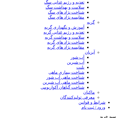
تغذیه و رژیم غذایی سگ
سلامت و بهداشت سگ
شناخت نژاد های سگ
مقایسه نژاد های سگ
گربه
آموزش و نگهداری گربه
تغذیه و رژیم غذایی گربه
سلامت و بهداشت گربه
شناخت نژاد های گربه
مقایسه نژاد های گربه
آبزیان
آب شور
آب شیرین
پلنت
شناخت بیماری ماهی
شناخت ماهی آب شور
شناخت ماهی آب شیرین
شناخت گیاهان آکواریومی
ماکیان
معرفی تولیدکنندگان
شرایط و قوانین
ورود / ثبت نام
سبد خرید