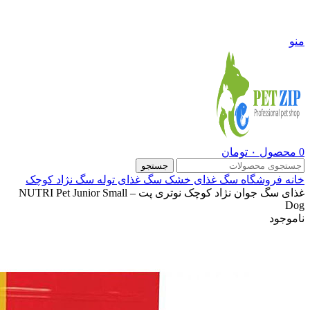
09108290600
منو
0
محصول
۰
تومان
جستجو
خانه
فروشگاه
سگ
غذای خشک سگ
غذای توله سگ نژاد کوچک
غذای سگ جوان نژاد کوچک نوتری پت – NUTRI Pet Junior Small
Dog
ناموجود