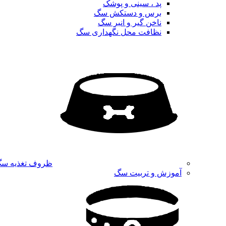
پد ، سینی و پوشک
برس و دستکش سگ
ناخن گیر و انبر سگ
نظافت محل نگهداری سگ
ظروف تغذیه س
آموزش و تربیت سگ