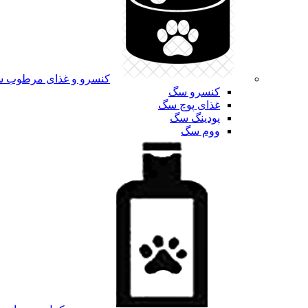
کنسرو و غذای مرطوب 
کنسرو سگ
غذای پوچ سگ
پودینگ سگ
ووم سگ