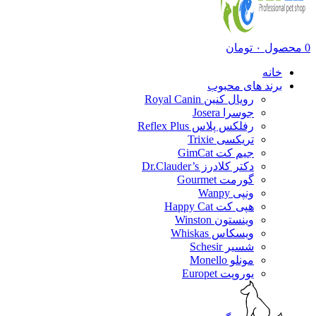
0
محصول
۰
تومان
خانه
برند های محبوب
رویال کنین Royal Canin
جوسرا Josera
رفلکس پلاس Reflex Plus
تریکسی Trixie
جیم کت GimCat
دکتر کلادرز Dr.Clauder’s
گورمت Gourmet
ونپی Wanpy
هپی کت Happy Cat
وینستون Winston
ویسکاس Whiskas
شسیر Schesir
مونلو Monello
یوروپت Europet