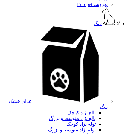
یوروپت Europet
سگ
غذای خشک
سگ
بالغ نژاد کوچک
بالغ نژاد متوسط و بزرگ
توله نژاد کوچک
توله نژاد متوسط و بزرگ