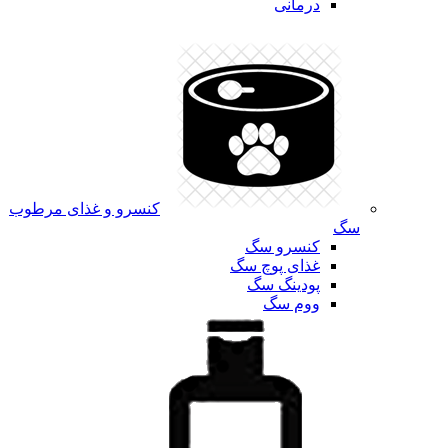
درمانی
کنسرو و غذای مرطوب
سگ
کنسرو سگ
غذای پوچ سگ
پودینگ سگ
ووم سگ