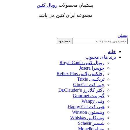
پشتیبان محصولات
رویال کنین
مجموعه ایران کنین می باشد.
بستن
جستجو
خانه
برند های محبوب
رویال کنین Royal Canin
جوسرا Josera
رفلکس پلاس Reflex Plus
تریکسی Trixie
جیم کت GimCat
دکتر کلادرز Dr.Clauder’s
گورمت Gourmet
ونپی Wanpy
هپی کت Happy Cat
وینستون Winston
ویسکاس Whiskas
شسیر Schesir
مونلو Monello