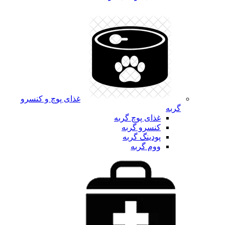
غذای پوچ و کنسرو
گربه
غذای پوچ گربه
کنسرو گربه
پودینگ گربه
ووم گربه