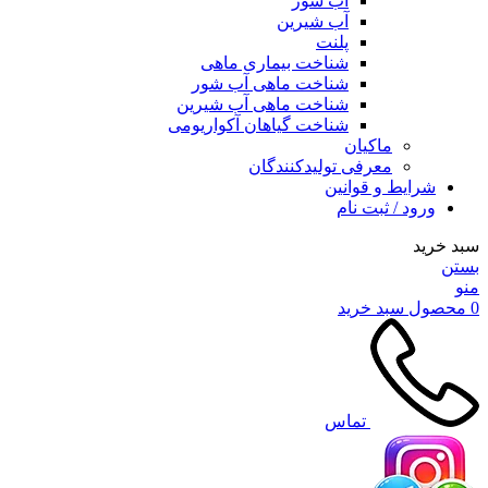
آب شور
آب شیرین
پلنت
شناخت بیماری ماهی
شناخت ماهی آب شور
شناخت ماهی آب شیرین
شناخت گیاهان آکواریومی
ماکیان
معرفی تولیدکنندگان
شرایط و قوانین
ورود / ثبت نام
سبد خرید
بستن
منو
0
محصول
سبد خرید
تماس