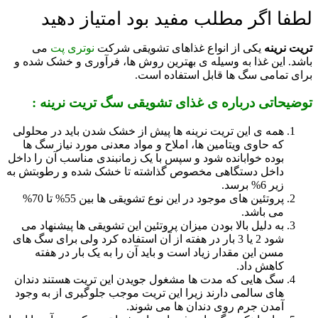
لطفا اگر مطلب مفید بود امتیاز دهید
تریت نرینه
یکی از انواع غذاهای تشویقی شرکت
نوتری پت
می
باشد. این غذا به وسیله ی بهترین روش ها، فرآوری و خشک شده و
برای تمامی سگ ها قابل استفاده است.
توضیحاتی درباره ی غذای تشویقی سگ تریت نرینه :
همه ی این تریت نرینه ها پیش از خشک شدن باید در محلولی
که حاوی ویتامین ها، املاح و مواد معدنی مورد نیاز سگ ها
بوده خوابانده شود و سپس با یک زمانبندی مناسب آن را داخل
داخل دستگاهی مخصوص گذاشته تا خشک شده و رطوبتش به
زیر 6% برسد.
پروتئین های موجود در این نوع تشویقی ها بین 55% تا 70%
می باشد.
به دلیل بالا بودن میزان پروتئین این تشویقی ها پیشنهاد می
شود 2 یا 3 بار در هفته از آن استفاده کرد ولی برای سگ های
مسن این مقدار زیاد است و باید آن را به یک بار در هفته
کاهش داد.
سگ هایی که مدت ها مشغول جویدن این تریت هستند دندان
های سالمی دارند زیرا این تریت موجب جلوگیری از به وجود
آمدن جرم روی دندان ها می شوند.