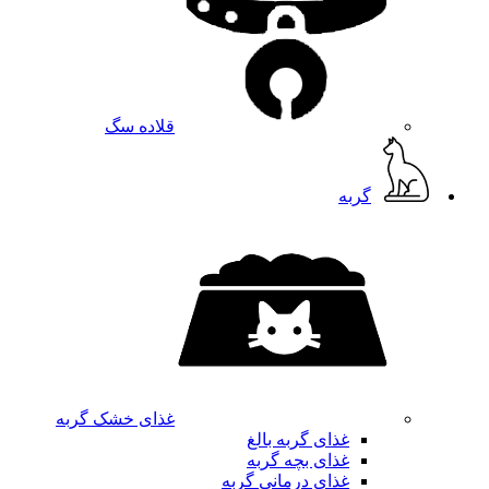
قلاده سگ
گربه
غذای خشک گربه
غذای گربه بالغ
غذای بچه گربه
غذای درمانی گربه