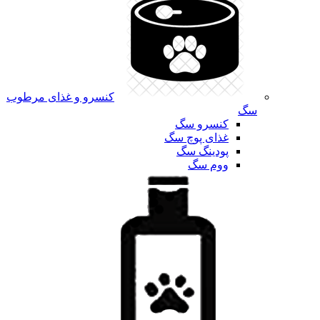
کنسرو و غذای مرطوب
سگ
کنسرو سگ
غذای پوچ سگ
پودینگ سگ
ووم سگ