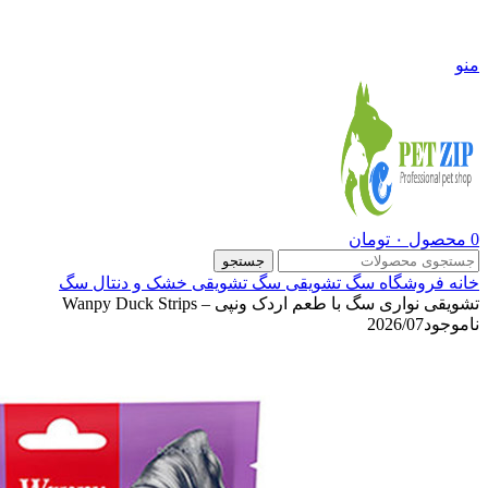
09108290600
منو
0
محصول
۰
تومان
جستجو
خانه
فروشگاه
سگ
تشویقی سگ
تشویقی خشک و دنتال سگ
تشویقی نواری سگ با طعم اردک ونپی – Wanpy Duck Strips
ناموجود
2026/07