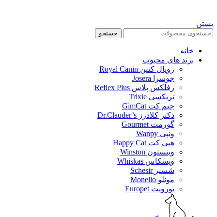
بستن
جستجو
خانه
برند های محبوب
رویال کنین Royal Canin
جوسرا Josera
رفلکس پلاس Reflex Plus
تریکسی Trixie
جیم کت GimCat
دکتر کلادرز Dr.Clauder’s
گورمت Gourmet
ونپی Wanpy
هپی کت Happy Cat
وینستون Winston
ویسکاس Whiskas
شسیر Schesir
مونلو Monello
یوروپت Europet