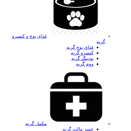
غذای پوچ و کنسرو
گربه
غذای پوچ گربه
کنسرو گربه
پودینگ گربه
ووم گربه
مکمل گربه
خمیر مالت گربه