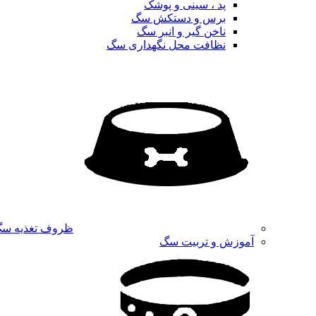
پد ، سینی و پوشک
برس و دستکش سگ
ناخن گیر و انبر سگ
نظافت محل نگهداری سگ
ظروف تغذیه س
آموزش و تربیت سگ