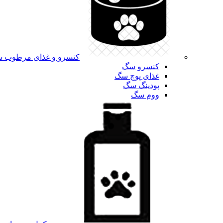
کنسرو و غذای مرطوب 
کنسرو سگ
غذای پوچ سگ
پودینگ سگ
ووم سگ