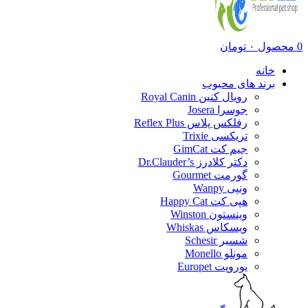
0
محصول
۰
تومان
خانه
برند های محبوب
رویال کنین Royal Canin
جوسرا Josera
رفلکس پلاس Reflex Plus
تریکسی Trixie
جیم کت GimCat
دکتر کلادرز Dr.Clauder’s
گورمت Gourmet
ونپی Wanpy
هپی کت Happy Cat
وینستون Winston
ویسکاس Whiskas
شسیر Schesir
مونلو Monello
یوروپت Europet