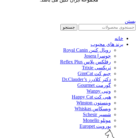
بستن
جستجو
خانه
برند های محبوب
رویال کنین Royal Canin
جوسرا Josera
رفلکس پلاس Reflex Plus
تریکسی Trixie
جیم کت GimCat
دکتر کلادرز Dr.Clauder’s
گورمت Gourmet
ونپی Wanpy
هپی کت Happy Cat
وینستون Winston
ویسکاس Whiskas
شسیر Schesir
مونلو Monello
یوروپت Europet