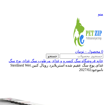
09108290600
منو
0
محصول
۰
تومان
جستجو
خانه
فروشگاه
سگ
کنسرو و غذای مرطوب سگ
غذای پوچ سگ
غذای پوچ سگ عقیم شده استریلایزد رویال کنین Sterilised Wet
ناموجود
2027/02