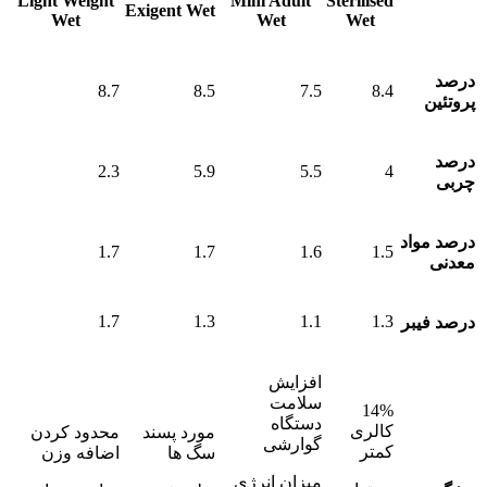
مشخصات/
Sterilised
Mini Adult
Light Weight
Exigent Wet
Wet
Wet
Wet
عناوین
درصد
8.7
8.5
7.5
8.4
پروتئین
درصد
2.3
5.9
5.5
4
چربی
درصد مواد
1.7
1.7
1.6
1.5
معدنی
1.7
1.3
1.1
1.3
درصد فیبر
افزایش
سلامت
14%
دستگاه
کالری
مورد پسند
محدود کردن
گوارشی
کمتر
سگ ها
اضافه وزن
میزان انرژی