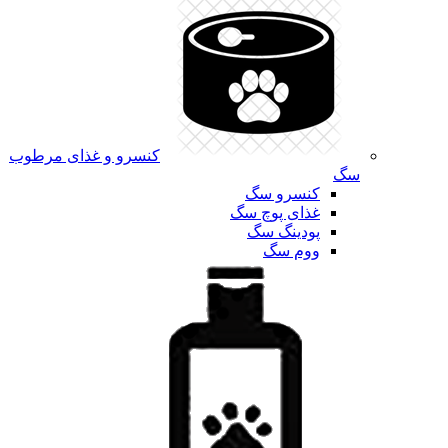
کنسرو و غذای مرطوب
سگ
کنسرو سگ
غذای پوچ سگ
پودینگ سگ
ووم سگ