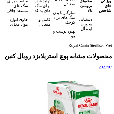
محتوای
ویژگی
تولید شده
مناسب برای
متعادل
پروتئین
های
برای سگ
سگ های
بالا
شاخص
های بد غذا
مستعد چاقی
سازگار با بدن
سگ های نژاد
دستیابی
کامل و
حاوی انواع
کوچک
به وزن
متعادل
مواد مغذی
ایده آل
بهبود پوست و
مو
Royal Canin Sterilised Wet
محصولات مشابه پوچ استریلایزد رویال کنین
2027/07