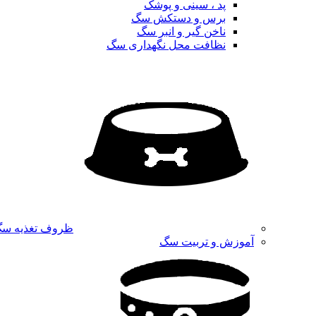
پد ، سینی و پوشک
برس و دستکش سگ
ناخن گیر و انبر سگ
نظافت محل نگهداری سگ
ظروف تغذیه س
آموزش و تربیت سگ