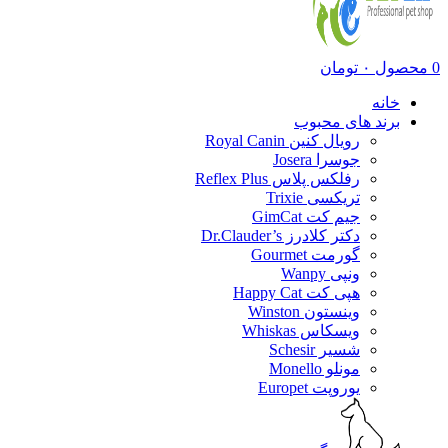
0
محصول
۰
تومان
خانه
برند های محبوب
رویال کنین Royal Canin
جوسرا Josera
رفلکس پلاس Reflex Plus
تریکسی Trixie
جیم کت GimCat
دکتر کلادرز Dr.Clauder’s
گورمت Gourmet
ونپی Wanpy
هپی کت Happy Cat
وینستون Winston
ویسکاس Whiskas
شسیر Schesir
مونلو Monello
یوروپت Europet