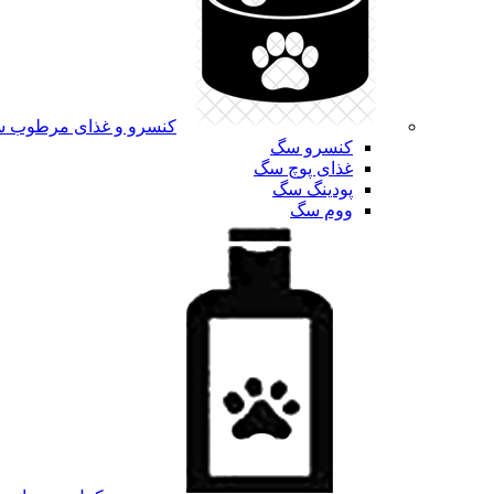
کنسرو و غذای مرطوب 
کنسرو سگ
غذای پوچ سگ
پودینگ سگ
ووم سگ