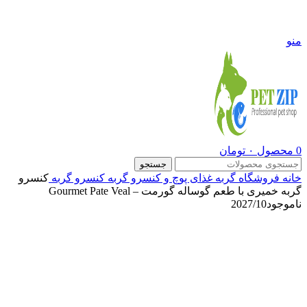
09108290600
منو
0
محصول
۰
تومان
جستجو
خانه
فروشگاه
گربه
غذای پوچ و کنسرو گربه
کنسرو گربه
کنسرو
گربه خمیری با طعم گوساله گورمت – Gourmet Pate Veal
ناموجود
2027/10