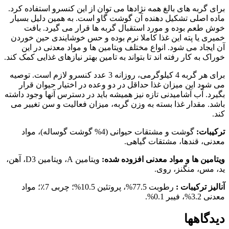
برای گربه های بالغ همه نژادها می توان از این کنسرو استفاده کرد.
ماده اصلی تشکیل دهنده آن گوشت گاو است. به همین دلیل بسیار
خوش طعم بوده و مورد استقبال گربه ها قرار می گیرد. بافت
خمیری یا پته این غذا کاملا نرم بوده و حس خوشایندی حین خوردن
آن ایجاد می شود. انواع مختلف ویتامین ها و مواد معدنی در این
خوراک به کار رفته اند تا بتواند به تامین بهتر نیازهای غذایی کمک کند.
برای هر گربه 4 کیلوگرمی، روزانه 3 عدد کنسرو لازم است. توصیه
می شود این میزان غذا حداقل در دو وعده در اختیار حیوان قرار
بگیرد. آب آشامیدنی تازه نیز همیشه باید در دسترس آنها وجود داشته
باشد. مقدار غذا بسته به وزن گربه، میزان فعالیت و سن تغییر می
کند.
ترکیبات:
گوشت و مشتقات حیوانی (4% گوشت گوساله)، مواد
معدنی، قندها، مشتقات گیاهی.
ویتامین ها و مواد معدنی افزوده شده:
ویتامین A، ویتامین D3، آهن،
ید، مس، منگنز، روی.
آنالیز ترکیبات :
رطوبت 77.5%، پروتئین 10.5%؛ چربی 7٪؛ مواد
معدنی 3.2%، فیبر 0.1%.
دیدگاهها