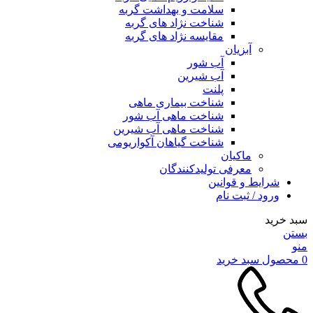
سلامت و بهداشت گربه
شناخت نژاد های گربه
مقایسه نژاد های گربه
آبزیان
آب شور
آب شیرین
پلنت
شناخت بیماری ماهی
شناخت ماهی آب شور
شناخت ماهی آب شیرین
شناخت گیاهان آکواریومی
ماکیان
معرفی تولیدکنندگان
شرایط و قوانین
ورود / ثبت نام
سبد خرید
بستن
منو
0
محصول
سبد خرید