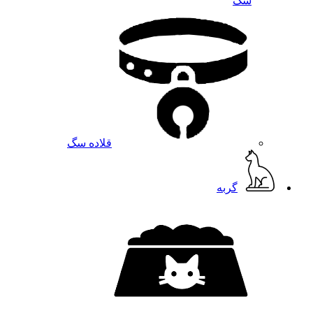
سگ
قلاده سگ
گربه