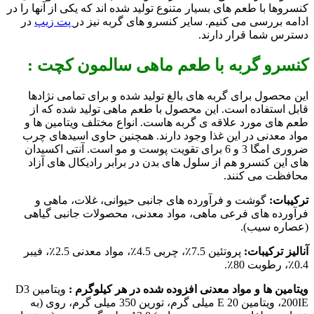
کنسروها با طعم های بسیار متنوع تولید شده اند که یکی از آنها را در
ادامه بررسی می کنیم. سایر کنسرو های گربه نیز در
پت زیپ
در
دسترس شما قرار دارند.
کنسرو گربه با طعم ماهی سالمون کچت :
این محصول برای گربه های بالغ تولید شده و برای تمامی نژادها
قابل استفاده است. این محصول با طعم ماهی تولید شده که از
طعم های مورد علاقه ی گربه هاست. انواع مختلف ویتامین ها و
مواد معدنی در این غذا وجود دارند. همچنین حاوی اسیدهای چرب
ضروری امگا 3 و 6 برای تقویت پوست و مو است. آنتی اکسیدان
های این کنسرو هم از سلول های بدن در برابر رادیکال های آزاد
محافظت می کنند.
ترکیبات:
گوشت و فرآورده های جانبی حیوانی، غلات، ماهی و
فرآورده های فرعی ماهی، مواد معدنی، محصولات جانبی گیاهی
(عصاره سیب).
آنالیز ترکیبات:
پروتئین 7.5٪، چربی 4.5٪، مواد معدنی 2.5٪، فیبر
0.4٪، رطوبت 80٪.
ویتامین ها و مواد معدنی افزوده شده در هر کیلوگرم :
ویتامین D3
200IE، ویتامین E 20 میلی گرم، تورین 350 میلی گرم، روی (به