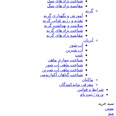
شناخت نژاد های سگ
مقایسه نژاد های سگ
گربه
آموزش و نگهداری گربه
تغذیه و رژیم غذایی گربه
سلامت و بهداشت گربه
شناخت نژاد های گربه
مقایسه نژاد های گربه
آبزیان
آب شور
آب شیرین
پلنت
شناخت بیماری ماهی
شناخت ماهی آب شور
شناخت ماهی آب شیرین
شناخت گیاهان آکواریومی
ماکیان
معرفی تولیدکنندگان
شرایط و قوانین
ورود / ثبت نام
سبد خرید
بستن
منو