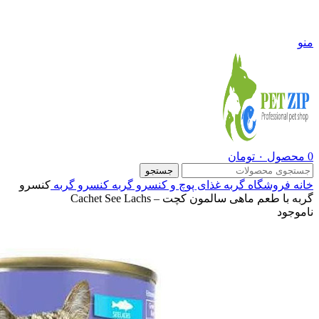
09108290600
منو
0
محصول
۰
تومان
جستجو
خانه
فروشگاه
گربه
غذای پوچ و کنسرو گربه
کنسرو گربه
کنسرو
گربه با طعم ماهی سالمون کچت – Cachet See Lachs
ناموجود