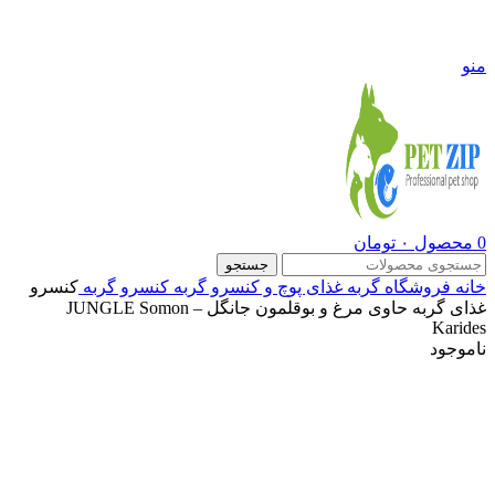
09108290600
منو
0
محصول
۰
تومان
جستجو
خانه
فروشگاه
گربه
غذای پوچ و کنسرو گربه
کنسرو گربه
کنسرو
غذای گربه حاوی مرغ و بوقلمون جانگل – JUNGLE Somon
Karides
ناموجود