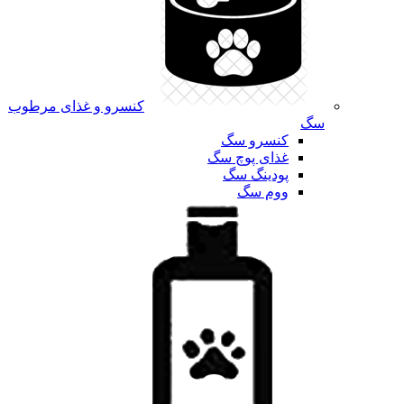
کنسرو و غذای مرطوب
سگ
کنسرو سگ
غذای پوچ سگ
پودینگ سگ
ووم سگ