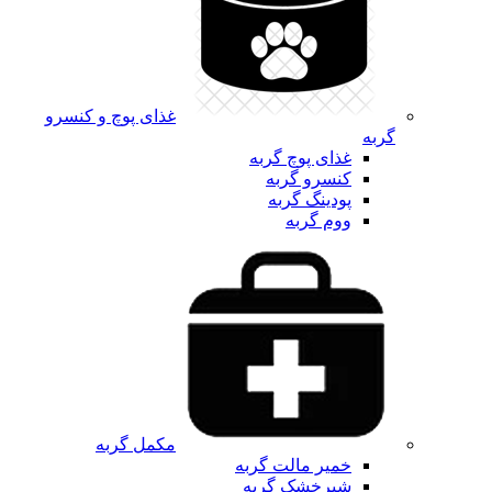
غذای پوچ و کنسرو
گربه
غذای پوچ گربه
کنسرو گربه
پودینگ گربه
ووم گربه
مکمل گربه
خمیر مالت گربه
شیرخشک گربه