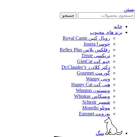
بستن
جستجو
خانه
برند های محبوب
رویال کنین Royal Canin
جوسرا Josera
رفلکس پلاس Reflex Plus
تریکسی Trixie
جیم کت GimCat
دکتر کلادرز Dr.Clauder’s
گورمت Gourmet
ونپی Wanpy
هپی کت Happy Cat
وینستون Winston
ویسکاس Whiskas
شسیر Schesir
مونلو Monello
یوروپت Europet
سگ