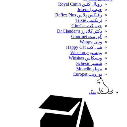
رویال کنین Royal Canin
جوسرا Josera
رفلکس پلاس Reflex Plus
تریکسی Trixie
جیم کت GimCat
دکتر کلادرز Dr.Clauder’s
گورمت Gourmet
ونپی Wanpy
هپی کت Happy Cat
وینستون Winston
ویسکاس Whiskas
شسیر Schesir
مونلو Monello
یوروپت Europet
سگ