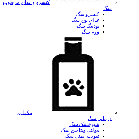
کنسرو و غذای مرطوب
سگ
کنسرو سگ
غذای پوچ سگ
پودینگ سگ
ووم سگ
مکمل و
درمانی سگ
شیرخشک سگ
مولتی ویتامین سگ
تقویت ایمنی سگ