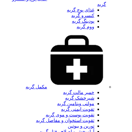
گربه
غذای پوچ گربه
کنسرو گربه
پودینگ گربه
ووم گربه
مکمل گربه
خمیر مالت گربه
شیرخشک گربه
مولتی ویتامین گربه
تقویت ایمنی گربه
تقویت پوست و موی گربه
تقویت استخوان و مفاصل گربه
تورین و بیوتین
آرامبخش و اصلاح رفتار گربه