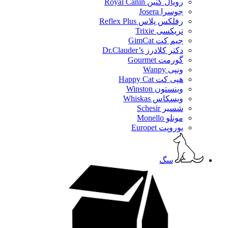
رویال کنین Royal Canin
جوسرا Josera
رفلکس پلاس Reflex Plus
تریکسی Trixie
جیم کت GimCat
دکتر کلادرز Dr.Clauder’s
گورمت Gourmet
ونپی Wanpy
هپی کت Happy Cat
وینستون Winston
ویسکاس Whiskas
شسیر Schesir
مونلو Monello
یوروپت Europet
سگ