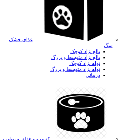
غذای خشک
سگ
بالغ نژاد کوچک
بالغ نژاد متوسط و بزرگ
توله نژاد کوچک
توله نژاد متوسط و بزرگ
درمانی
کنسرو و غذای مرطوب