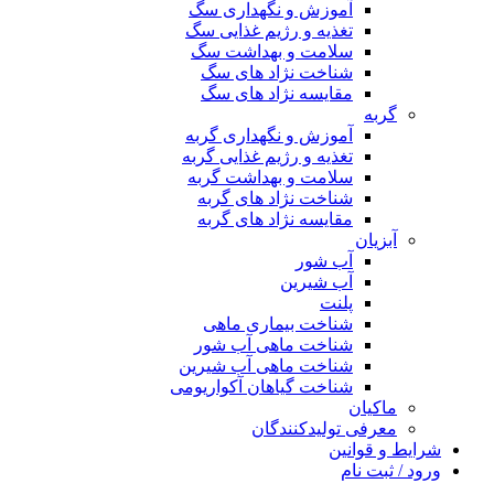
آموزش و نگهداری سگ
تغذیه و رژیم غذایی سگ
سلامت و بهداشت سگ
شناخت نژاد های سگ
مقایسه نژاد های سگ
گربه
آموزش و نگهداری گربه
تغذیه و رژیم غذایی گربه
سلامت و بهداشت گربه
شناخت نژاد های گربه
مقایسه نژاد های گربه
آبزیان
آب شور
آب شیرین
پلنت
شناخت بیماری ماهی
شناخت ماهی آب شور
شناخت ماهی آب شیرین
شناخت گیاهان آکواریومی
ماکیان
معرفی تولیدکنندگان
شرایط و قوانین
ورود / ثبت نام