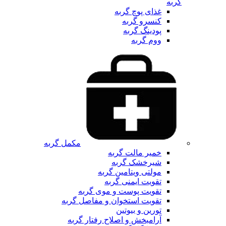
گربه
غذای پوچ گربه
کنسرو گربه
پودینگ گربه
ووم گربه
مکمل گربه
خمیر مالت گربه
شیرخشک گربه
مولتی ویتامین گربه
تقویت ایمنی گربه
تقویت پوست و موی گربه
تقویت استخوان و مفاصل گربه
تورین و بیوتین
آرامبخش و اصلاح رفتار گربه