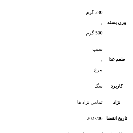
230 گرم
وزن بسته
,
500 گرم
سیب
طعم غذا
,
مرغ
کاربرد
سگ
نژاد
تمامی نژاد ها
تاریخ انقضا
2027/06