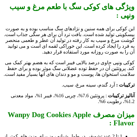
ویژگی های کوکی سگ با طعم مرغ و سیب
ونپی :
این کوکی برای همه سنین و نژادهای سگ مناسب بوده و به صورت
بیسکویتی تولید شده است. بافت ترد آن برای هر سگی جذاب است.
گوشت مرغ و سیب به کار رفته در تولید آن عطر و طعمی منحصر
به فرد را ایجاد کرده است. این خوراکی لقمه ای است و می توانید
آن را به صورت روزانه مورد استفاده قرار دهید.
کوکی ونپی حاوی درصد بالایی فیبر است که به هضم بهتر کمک می
کند. پروتئین آن در حفظ توده عضلانی سگ موثر بوده و برای حفظ
سلامت استخوان ها، پوست و مو و دندان های آنها بسیار مفید است.
ترکیبات :
آرد گندم، سینه مرغ، سیب.
آنالیز ترکیبات
: پروتئین 7.6%، چربی 16%، فیبر 1%، مواد معدنی
1.2%، رطوبت 6%.
میزان مصرف Wanpy Dog Cookies Apple
Flavor :
1 تا 2 عدد تشویقی در طول شبانه روز برای وزن های کمتر از