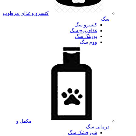
کنسرو و غذای مرطوب
سگ
کنسرو سگ
غذای پوچ سگ
پودینگ سگ
ووم سگ
مکمل و
درمانی سگ
شیرخشک سگ