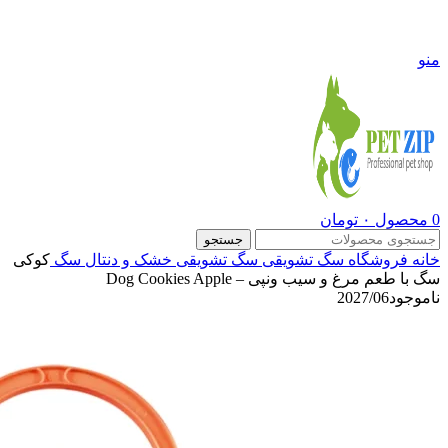
09108290600
منو
0
محصول
۰
تومان
جستجو
خانه
فروشگاه
سگ
تشویقی سگ
تشویقی خشک و دنتال سگ
کوکی
سگ با طعم مرغ و سیب ونپی – Dog Cookies Apple
ناموجود
2027/06