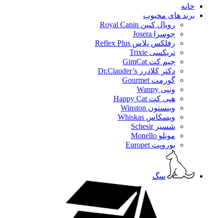
خانه
برند های محبوب
رویال کنین Royal Canin
جوسرا Josera
رفلکس پلاس Reflex Plus
تریکسی Trixie
جیم کت GimCat
دکتر کلادرز Dr.Clauder’s
گورمت Gourmet
ونپی Wanpy
هپی کت Happy Cat
وینستون Winston
ویسکاس Whiskas
شسیر Schesir
مونلو Monello
یوروپت Europet
سگ