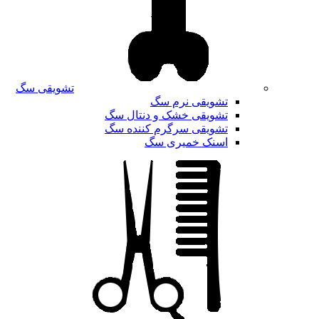
تشویقی سگ
تشویقی نرم سگ
تشویقی خشک و دنتال سگ
تشویقی سرگرم کننده سگ
اسنک خمیری سگ