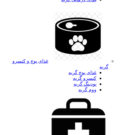
غذای پوچ و کنسرو
گربه
غذای پوچ گربه
کنسرو گربه
پودینگ گربه
ووم گربه