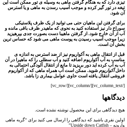
تیزی دارد که به هنگام گرفتن ماهی به وسیله ی تور ممکن است این
تیغه در تور گیر کرده و موجب آسیب رسدن به ماهی و یا استرس
آن شود.
برای گرفتن این ماهیان حتی می توانید از یک ظرف پلاستیکی
سوراخ دار نیز استفاده کنید به نحوی که ماهیدر ظرف باقی مانده و
آب از آن خارج شود. از گرفتن ماهیبا دست بصورت جدی بپرهیزید
زیرا موجب آسیب رسیدن به پوست ماهی می شود که حساس ترین
بخش آن است.
قبل از انتقال ماهی به آکواریوم نیز از ضد استرس به اندازه ی
مناسب به آب
آکواریوم
اضافه کنید و آب سطلی را که ماهیرا در آن
آب به آب
کرده اید دور بریزید تا مانع از انتقال آلودگی احتمالی به
داخل
آکواریوم
شوید. ممکن است آب همراه ماهی که از
آکواریوم
فروشی انتقال یافته است حاوی عوامل بیماری زا باشد.
[/vc_column_text][/vc_column][/vc_row]
دیدگاهها
هیچ دیدگاهی برای این محصول نوشته نشده است.
اولین نفری باشید که دیدگاهی را ارسال می کنید برای “گربه ماهی
وارونه – Upside down Catfish”