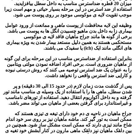
میزان 20 قطره ضداسترس مناسب به داخل سطل بیافزایدید.
استفاده از ضد استرس در این مرحله بسیار حیاتی و مهم است زیرا
موجب تقویت لایه ی موکوسی موجود بر روی پوست می شود.
وظیفه این لایه محافظت از پوست
ماهی
و ممانعت از ورود عوامل
بیماری زا به داخل بدن ماهیو چسبیدن انگل ها به پوست می باشد.
برخی از گونه ها مانند جراح ماهیان فاقد لایه ی موکوسی
مستحکمی هستند به همین دلیل مستعد بیمار شدن به ویژه بیماری
های انگلی مانند ایک (ich) یا سفیدک می باشند.
بنابراین استفاده از ضداسترس مناسب در این مرحله برای این گونه
از ماهیان ضروری است. برخی افراد اضافه نمودن مولتی ویتامین
را به عنوان یک ضد استرس توصیه می کنند که روش درستی نبوده
و کارایی ضد استرس واقعی را نخواهد داشت.
پس از گذشت مدت زمان لازم (در حدود 15 الی 30 دقیقه) و پر
شدن سطل،
ماهی ها
را با استفاده از یک وسیله ی مناسب مانند تور
گرفته و به داخل آکواریوم انتقال دهید. استفاده از تورهای نامناسب
و غیراستاندارد برای گرفتن بعضی از ماهیان می تواند مضر باشد.
جراح ماهیان در ناحیه ی دم خود دارای تیغه ی تیزی هستند که
ممکن است به تور گیر کند. ماشه ماهیان نیز بر روی سر خود اندام
شاخ مانند تیزی دارند که ممکن است مشکل ساز شود. همچنین در
بین دلقک ماهیان نیز دلقک ماهی مارون در کنار آبشش خود تغیه ی