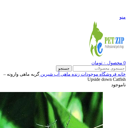
09108290600
منو
0
محصول
۰
تومان
جستجو
خانه
فروشگاه
موجودات زنده
ماهی آب شیرین
گربه ماهی وارونه –
Upside down Catfish
ناموجود