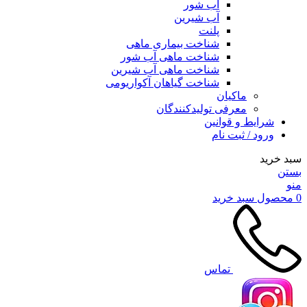
آب شور
آب شیرین
پلنت
شناخت بیماری ماهی
شناخت ماهی آب شور
شناخت ماهی آب شیرین
شناخت گیاهان آکواریومی
ماکیان
معرفی تولیدکنندگان
شرایط و قوانین
ورود / ثبت نام
سبد خرید
بستن
منو
0
محصول
سبد خرید
تماس