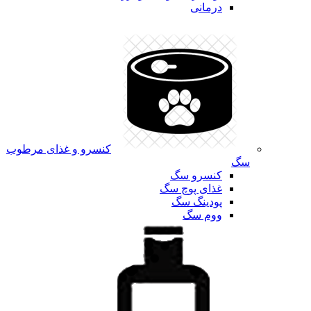
درمانی
کنسرو و غذای مرطوب
سگ
کنسرو سگ
غذای پوچ سگ
پودینگ سگ
ووم سگ