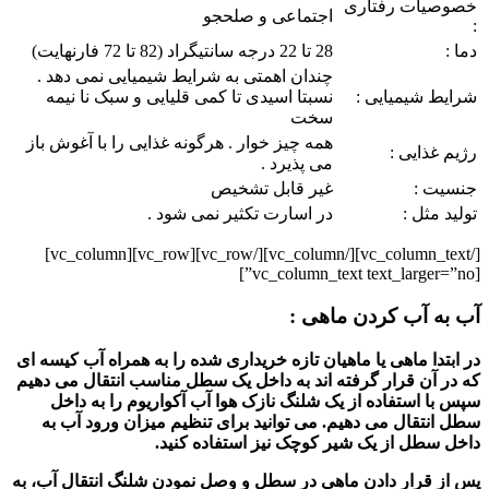
خصوصیات رفتاری
اجتماعی و صلحجو
:
دما :
28 تا 22 درجه سانتیگراد (82 تا 72 فارنهایت)
چندان اهمتی به شرایط شیمیایی نمی دهد .
شرایط شیمیایی :
نسبتا اسیدی تا کمی قلیایی و سبک نا نیمه
سخت
همه چیز خوار . هرگونه غذایی را با آغوش باز
رژیم غذایی :
می پذیرد .
جنسیت :
غیر قابل تشخیص
تولید مثل :
در اسارت تکثیر نمی شود .
[/vc_column_text][/vc_column][/vc_row][vc_row][vc_column]
[vc_column_text text_larger=”no”]
آب به آب کردن ماهی :
در ابتدا ماهی یا ماهیان تازه خریداری شده را به همراه آب کیسه ای
که در آن قرار گرفته اند به داخل یک سطل مناسب انتقال می دهیم
سپس با استفاده از یک شلنگ نازک هوا آب آکواریوم را به داخل
سطل انتقال می دهیم. می توانید برای تنظیم میزان ورود آب به
داخل سطل از یک شیر کوچک نیز استفاده کنید.
پس از قرار دادن
ماهی
در سطل و وصل نمودن شلنگ انتقال آب، به