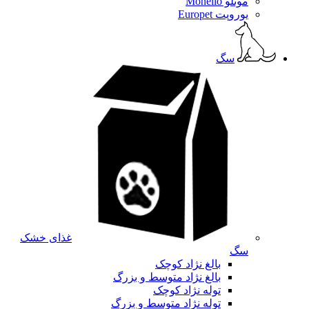
مونلو Monello
یوروپت Europet
سگ
غذای خشک
سگ
بالغ نژاد کوچک
بالغ نژاد متوسط و بزرگ
توله نژاد کوچک
توله نژاد متوسط و بزرگ