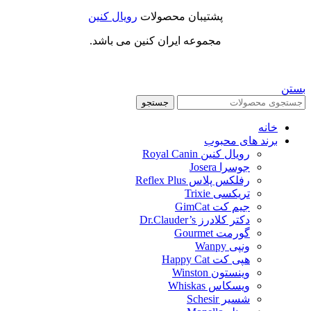
پشتیبان محصولات
رویال کنین
مجموعه ایران کنین می باشد.
بستن
جستجو
خانه
برند های محبوب
رویال کنین Royal Canin
جوسرا Josera
رفلکس پلاس Reflex Plus
تریکسی Trixie
جیم کت GimCat
دکتر کلادرز Dr.Clauder’s
گورمت Gourmet
ونپی Wanpy
هپی کت Happy Cat
وینستون Winston
ویسکاس Whiskas
شسیر Schesir