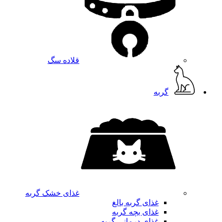
قلاده سگ
گربه
غذای خشک گربه
غذای گربه بالغ
غذای بچه گربه
غذای درمانی گربه